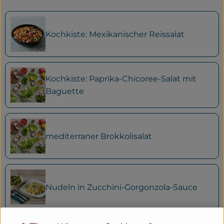
Kochkiste: Mexikanischer Reissalat
Kochkiste: Paprika-Chicoree-Salat mit
Baguette
mediterraner Brokkolisalat
Nudeln in Zucchini-Gorgonzola-Sauce