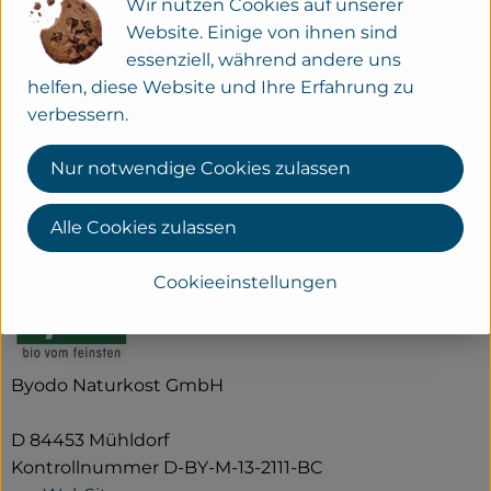
Wir nutzen Cookies auf unserer
Tomaten-Quiche & Salat
Website. Einige von ihnen sind
essenziell, während andere uns
helfen, diese Website und Ihre Erfahrung zu
verbessern.
Herkunft
Nur notwendige Cookies zulassen
Hersteller: BYODO
Alle Cookies zulassen
Deutschland
Cookieeinstellungen
Byodo Naturkost GmbH
D 84453 Mühldorf
Kontrollnummer D-BY-M-13-2111-BC