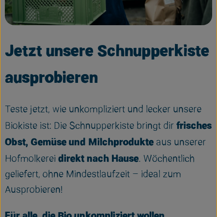
Frisches
Bäckerei
Jetzt unsere Schnupperkiste
Haltbares
ausprobieren
Getränke
Großverpackung
Teste jetzt, wie unkompliziert und lecker unsere
Drogerie
frisches
Biokiste ist: Die Schnupperkiste bringt dir
Geplante Kisten
Obst, Gemüse und Milchprodukte
aus unserer
direkt nach Hause
Hofmolkerei
. Wöchentlich
So geht's
geliefert, ohne Mindestlaufzeit – ideal zum
Ausprobieren!
Über uns
Für alle, die Bio unkompliziert wollen.
Erleben