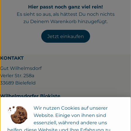
Frisches
Hier passt noch ganz viel rein!
Es sieht so aus, als hättest Du noch nichts
Bäckerei
zu Deinem Warenkorb hinzugefügt.
Haltbares
Jetzt einkaufen
Getränke
Großverpackung
KONTAKT
Gut Wilhelmsdorf
Drogerie
Verler Str. 258a
Geplante Kisten
33689 Bielefeld
Wilhelmsdorfer Biokiste
So geht's
Tel.: 05205-950760
Wir nutzen Cookies auf unserer
Mail:
info@gut-wilhelmsdorf.de
Website. Einige von ihnen sind
Über uns
essenziell, während andere uns
Der Hofladen
Erleben
helfen, diese Website und Ihre Erfahrung zu