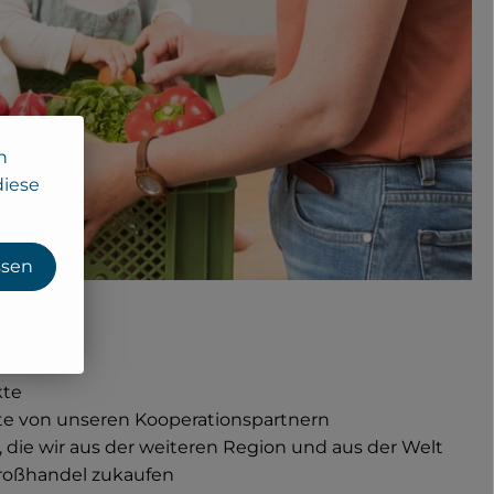
n
diese
ssen
kte
te von unseren Kooperationspartnern
 die wir aus der weiteren Region und aus der Welt
roßhandel zukaufen