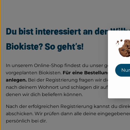
Du bist interessiert an der Wil
Biokiste? So geht's!
In unserem Online-Shop findest du unser gesamtes 
Nur
vorgeplanten Biokisten.
Für eine Bestellung musst
anlegen.
Bei der Registrierung fragen wir dich nach 
nach deinem Wohnort und schlagen dir auf dieser Gru
denen wir dich beliefern können.
Nach der erfolgreichen Registrierung kannst du direk
abschicken. Wir prüfen dann alle deine eingegeben
persönlich bei dir.