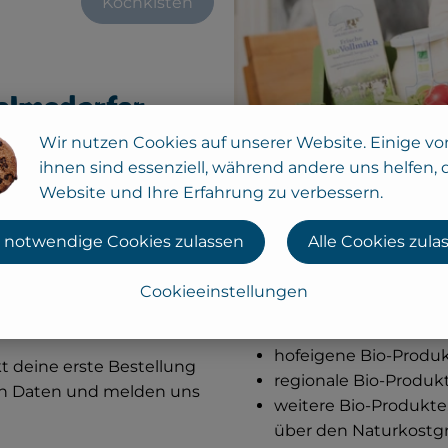
Kochkisten
helmsdorfer
Wir nutzen Cookies auf unserer Website. Einige vo
ihnen sind essenziell, während andere uns helfen, 
Website und Ihre Erfahrung zu verbessern.
Bio-Sortiment und die
 notwendige Cookies zulassen
Alle Cookies zula
 du dir ein Kundenkonto
deinen persönlichen Daten,
Das ist drin:
Cookieeinstellungen
ndlage Liefertage vor, an
hofeigene Bio-Produ
t deine erste Bestellung
regionale Bio-Produk
en Daten und melden uns
weitere Bio-Produkte,
über den Naturkostg