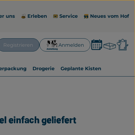
er uns
Erleben
Service
Neues vom Hof
Waren
L
Registrieren
Anmelden
en
erpackung
Drogerie
Geplante Kisten
l einfach geliefert