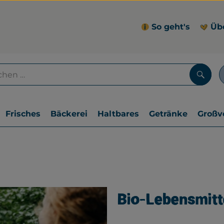
So geht's
Üb
Such
Frisches
Bäckerei
Haltbares
Getränke
Großv
Bio-Lebensmitte