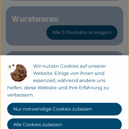
Service
Wurstwaren
Neues vom Hof
Alle 3 Produkte anzeigen
Gut Wilhelmsdorf für Dich
Wir nutzen Cookies auf unserer
Website. Einige von ihnen sind
Alle 5 Produkte anzeigen
essenziell, während andere uns
helfen, diese Website und Ihre Erfahrung zu
verbessern.
KONTAKT
Nur notwendige Cookies zulassen
Gut Wilhelmsdorf
Verler Str. 258a
Alle Cookies zulassen