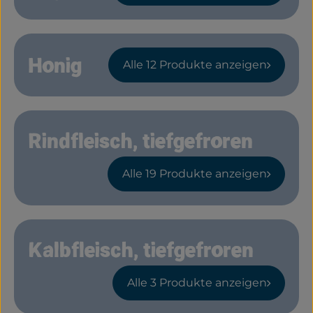
Frisches
Bäckerei
Honig
Alle 12 Produkte anzeigen
Haltbares
Getränke
Rindfleisch, tiefgefroren
Großverpackung
Drogerie
Alle 19 Produkte anzeigen
Geplante Kisten
Kalbfleisch, tiefgefroren
So geht's
Über uns
Alle 3 Produkte anzeigen
Erleben