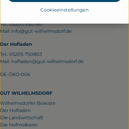
33689 Bielefeld
Cookieeinstellungen
Wilhelmsdorfer Biokiste
Tel.: 05205-950760
Mail:
info@gut-wilhelmsdorf.de
Der Hofladen
Tel.: 05205-750803
Mail:
hofladen@gut-wilhelmsdorf.de
DE-ÖKO-006
GUT WILHELMSDORF
Wilhelmsdorfer Biokiste
Der Hofladen
Die Landwirtschaft
Die Hofmolkerei