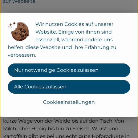
zur Webseite
Wir nutzen Cookies auf unserer
Website. Einige von ihnen sind
essenziell, während andere uns
helfen, diese Website und Ihre Erfahrung zu
verbessern.
Nur notwendige Cookies zulassen
Alle Cookies zulassen
Cookieeinstellungen
Unser Bioland-Betrieb Gut Wilhelmsdorf steht für
kurze Wege von der Weide bis auf den Tisch. Von
Milch, über Honig bis hin zu Fleisch, Wurst und
Kartoffeln gibt es bei uns echt gute Hofprodukte in