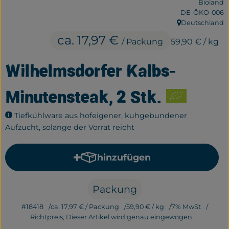
Bioland
Frisches
, Kontrollstelle:
DE-ÖKO-006
Deutschland
, Herkunft:
Bäckerei
ca. 17,97 €
/ Packung
59,90 €
/ kg
Haltbares
Wilhelmsdorfer Kalbs-
Getränke
Minutensteak, 2 Stk.
Großverpackung
Tiefkühlware aus hofeigener, kuhgebundener
Drogerie
Aufzucht, solange der Vorrat reicht
Geplante Kisten
hinzufügen
Produkt zum Warenkorb hi
So geht's
Packung
Über uns
#18418
ca. 17,97 €
/ Packung
59,90 €
/ kg
7% MwSt
Richtpreis,
Dieser Artikel wird genau eingewogen.
Erleben