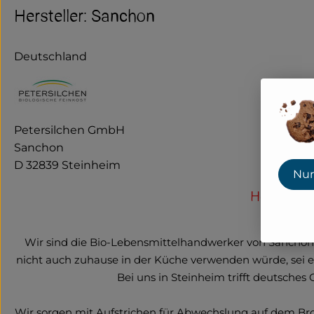
Hersteller: Sanchon
Deutschland
Petersilchen GmbH
Sanchon
D 32839 Steinheim
Nur
Herzlich 
Wir sind die Bio-Lebensmittelhandwerker von Sanchon.
nicht auch zuhause in der Küche verwenden würde, sei es
Bei uns in Steinheim trifft deutsches
Wir sorgen mit Aufstrichen für Abwechslung auf dem Bro