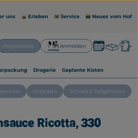
er uns
Erleben
Service
Neues vom Hof
Waren
L
Registrieren
Anmelden
en
erpackung
Drogerie
Geplante Kisten
gerichte
Antipasti
Schnell & Tiefgefroren
sauce Ricotta, 330
zufügen