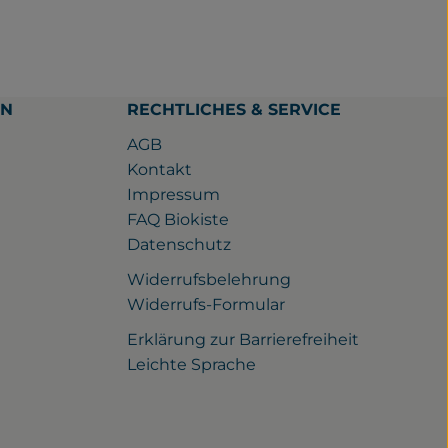
EN
RECHTLICHES & SERVICE
AGB
Kontakt
Impressum
FAQ Biokiste
Datenschutz
Widerrufsbelehrung
ps://www.facebook.com/gutwilhelmsdorf/
u https://www.instagram.com/gutwilhelmsdorf
ink zu https://www.youtube.com/watch?v=rQ_nqJaXE1Y
Widerrufs-Formular
Erklärung zur Barrierefreiheit
Leichte Sprache