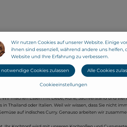
Wir nutzen Cookies auf unserer Website. Einige vo
ihnen sind essenziell, während andere uns helfen, 
Website und Ihre Erfahrung zu verbessern.
 notwendige Cookies zulassen
Alle Cookies zula
willkommen bei den Bio-Lebensmittelhandwerkern vo
Cookieeinstellungen
 Wir machen Essen mit Liebe, Ruhe, Sachverstand und viel 
 in Thailand oder Italien. Weil wir wissen, dass Sie nicht 
 Gemüse auf indisches Curry. Genauso arbeiten wir zusammen, 
t. Ihr Kochtopf wird mit unseren Kochsoßen und Currypast