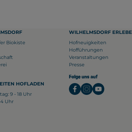
LMSDORF
WILHELMSDORF ERLEB
er Biokiste
Hofneuigkeiten
Hofführungen
schaft
Veranstaltungen
rei
Presse
Folge uns auf
EITEN HOFLADEN
Externer Link zu htt
Externer Link z
Externer L
tag: 9 - 18 Uhr
 14 Uhr