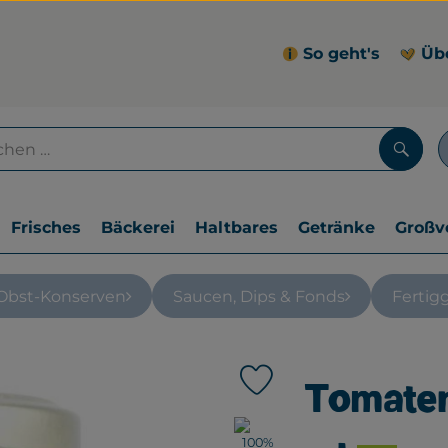
So geht's
Üb
Such
Frisches
Bäckerei
Haltbares
Getränke
Großv
Obst-Konserven
Saucen, Dips & Fonds
Fertig
Tomaten
Produkt zu Favouriten hin
, Verband: