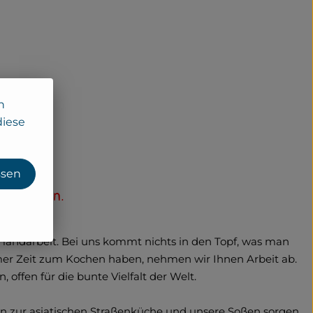
n
diese
ssen
n Sanchon.
Handarbeit. Bei uns kommt nichts in den Topf, was man
immer Zeit zum Kochen haben, nehmen wir Ihnen Arbeit ab.
offen für die bunte Vielfalt der Welt.
en zur asiatischen Straßenküche und unsere Soßen sorgen