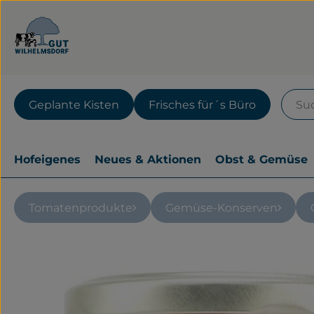
Geplante Kisten
Frisches für´s Büro
Hofeigenes
Neues & Aktionen
Obst & Gemüse
Tomatenprodukte
Gemüse-Konserven