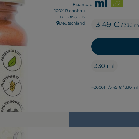
ml
100% Bioanbau
, Kontrollstelle:
DE-ÖKO-013
3,49 €
Deutschland
/ 330 m
, Herkunft:
330 ml
#36061
3,49 €
/ 330 ml