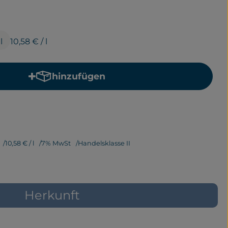
l
10,58 €
/ l
hinzufügen
Produkt zum Warenkorb hinzufügen
10,58 €
/ l
7% MwSt
Handelsklasse II
Herkunft