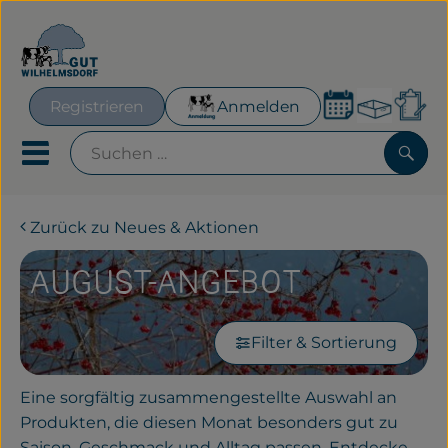
Warenk
Registrieren
Anmelden
Lin
Mobiles Menu öffnen oder
Such
Zurück zu Neues & Aktionen
Geplante Kisten
AUGUST-ANGEBOT
Frisches für´s Büro
Hofeigenes
Filter & Sortierung
Neues & Aktionen
Eine sorgfältig zusammengestellte Auswahl an
Obst & Gemüse
Produkten, die diesen Monat besonders gut zu
Saison, Geschmack und Alltag passen. Entdecke