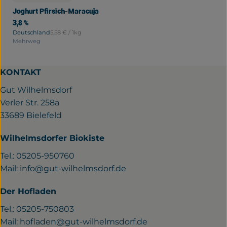
, Preis:
Joghurt Pfirsich-Maracuja
3,8 %
, Referenzpreis:
Deutschland
5,58 €
/ 1kg
, Herkunft:
Mehrweg
KONTAKT
Gut Wilhelmsdorf
Verler Str. 258a
33689 Bielefeld
Wilhelmsdorfer Biokiste
Tel.: 05205-950760
Mail:
info@gut-wilhelmsdorf.de
Der Hofladen
Tel.: 05205-750803
Mail:
hofladen@gut-wilhelmsdorf.de