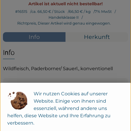
Artikel ist aktuell nicht bestellbar!
Service
#16515
ca. 66,50 €
/ Stück
66,50 €
/ kg
7% MwSt
Handelsklasse II
Richtpreis,
Dieser Artikel wird genau eingewogen.
Neues vom Hof
Info
Herkunft
Info
Wildfleisch, Paderborner/ Sauerl., konventionell
Produktinformationen
Wir nutzen Cookies auf unserer
Website. Einige von ihnen sind
essenziell, während andere uns
helfen, diese Website und Ihre Erfahrung zu
Herkunft
verbessern.