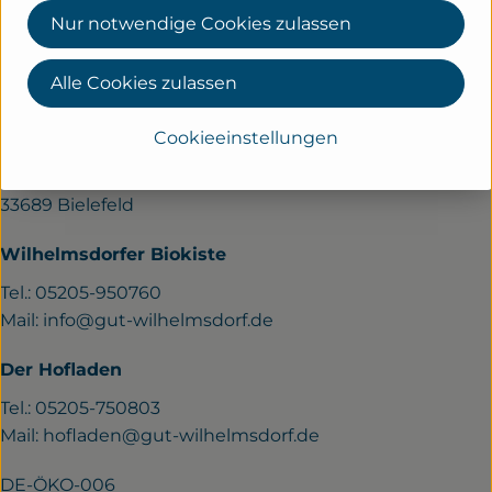
Hersteller: Biofleischerei Schäfers
Nur notwendige Cookies zulassen
Deutschland
Alle Cookies zulassen
KONTAKT
Cookieeinstellungen
Gut Wilhelmsdorf
Verler Str. 258a
33689 Bielefeld
Wilhelmsdorfer Biokiste
Tel.: 05205-950760
Mail:
info@gut-wilhelmsdorf.de
Der Hofladen
Tel.: 05205-750803
Mail:
hofladen@gut-wilhelmsdorf.de
DE-ÖKO-006