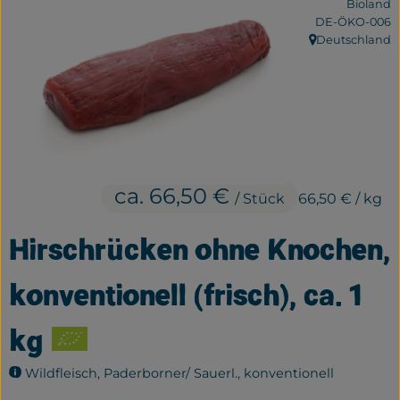
Bioland
Frisches
, Kontrollstelle:
DE-ÖKO-006
Deutschland
, Herkunft:
Bäckerei
Haltbares
Getränke
Großverpackung
ca. 66,50 €
/ Stück
66,50 €
/ kg
Drogerie
Hirschrücken ohne Knochen,
Geplante Kisten
konventionell (frisch), ca. 1
So geht's
kg
Über uns
Wildfleisch, Paderborner/ Sauerl., konventionell
Erleben