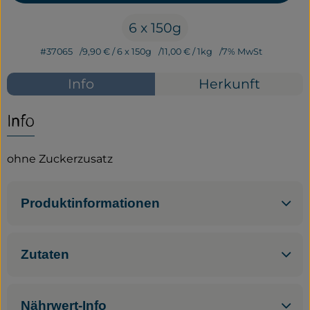
6 x 150g
Service
#37065
9,90 €
/ 6 x 150g
11,00 €
/ 1kg
7% MwSt
Neues vom Hof
Info
Herkunft
Info
ohne Zuckerzusatz
Produktinformationen
Zutaten
Nährwert-Info