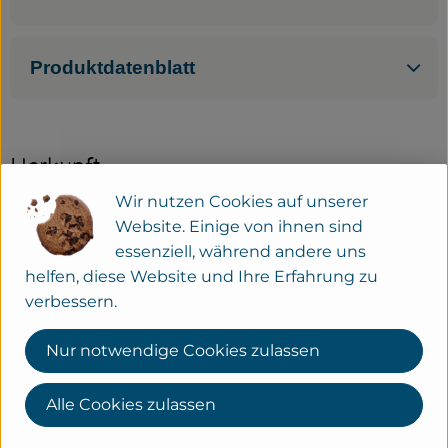
Produktdatenblatt
Herkunft
Wir nutzen Cookies auf unserer
Hersteller: THE VEGAN COW
Website. Einige von ihnen sind
essenziell, während andere uns
diverse
helfen, diese Website und Ihre Erfahrung zu
verbessern.
Nur notwendige Cookies zulassen
THE VEGAN COW GmbH
Alle Cookies zulassen
D 22765 Hamburg