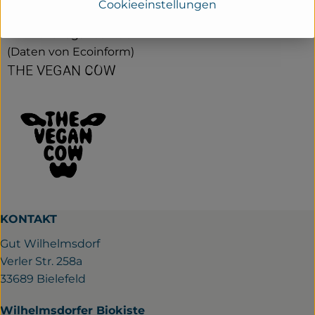
Cookieeinstellungen
Kontrollnummer DE-HH-039-5262-OBOD
www.thevegancow.de
(Daten von Ecoinform)
THE VEGAN COW
KONTAKT
Gut Wilhelmsdorf
Verler Str. 258a
33689 Bielefeld
Wilhelmsdorfer Biokiste