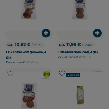
Produkt zum Warenkorb hinzuf
Produ
ca. 10,62 €
ca. 11,95 €
/ Stück
/ Stück
, Preis:
, Preis:
Frikadelle vom Schwein, 4
Frikadelle vom Rind, 4 Stk
, Referenzpreis:
Deutschland
35,90 €
/ kg
Stk
, Herkunft:
, Referenzpreis:
Deutschland
31,90 €
/ kg
, Herkunft:
, Kontrollstelle:
DE-ÖKO-006
, Verband:
Produkt zu Favouriten hinzufügen
Produkt zu Favouriten hinzu
regional
, Kontrollstelle:
DE-ÖKO-003