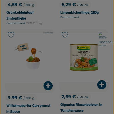
4,59 €
6,29 €
/ 380 g
/ Stück
, Preis:
, Preis:
Grünkohleintopf
Linsenkicherlinge, 250g
Deutschland
Eintopfliebe
, Herkunft:
, Referenzpreis:
Deutschland
12,08 €
/ 1kg
, Herkunft:
, Kontrollstelle:
DE-ÖKO-006
, Verband:
Produkt zu Favouriten hinzufügen
Produkt zu Favouriten hinzu
, Kontrollstelle:
IT-BIO-008
Produ
Produkt zum Warenkorb hinzuf
2,69 €
9,99 €
/ Stück
/ 380 g
, Preis:
, Preis:
Gigantes Riesenbohnen in
Wilhelmsdorfer Currywurst
Tomatensauce
in Sauce