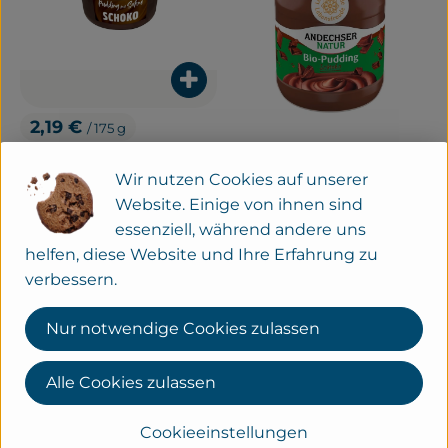
Produkt zum Warenkorb hinzuf
2,19 €
/ 175 g
, Preis:
Schoko Pudding mit Sahne
Produ
, Referenzpreis:
Wir nutzen Cookies auf unserer
Deutschland
12,51 €
/ 1kg
, Herkunft:
Website. Einige von ihnen sind
3,29 €
/ 500 g
, Preis:
essenziell, während andere uns
500g Schoko-Pudding
helfen, diese Website und Ihre Erfahrung zu
, Referenzpreis:
Deutschland
6,58 €
/ 1kg
, Herkunft:
verbessern.
Mehrweg
, Verband:
, Verband:
Nur notwendige Cookies zulassen
Produkt zu Favouriten hinzufügen
Produkt zu Favouriten hinzu
, Kontrollstelle:
, Kontrollstelle:
DE-ÖKO-001
DE-ÖKO-006
Alle Cookies zulassen
Cookieeinstellungen