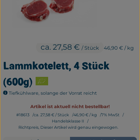
Frisches
Bäckerei
Haltbares
ca. 27,58 €
Getränke
/ Stück
46,90 €
/ kg
Großverpackung
Lammkotelett, 4 Stück
Drogerie
(600g)
Geplante Kisten
Tiefkühlware, solange der Vorrat reicht
Artikel ist aktuell nicht bestellbar!
So geht's
#18613
ca. 27,58 €
/ Stück
46,90 €
/ kg
7% MwSt
Handelsklasse II
Über uns
Richtpreis,
Dieser Artikel wird genau eingewogen.
Erleben