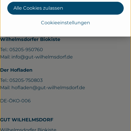
KONTAKT
Alle Cookies zulassen
Gut Wilhelmsdorf
Verler Str. 258a
Cookieeinstellungen
33689 Bielefeld
Wilhelmsdorfer Biokiste
Tel.: 05205-950760
Mail:
info@gut-wilhelmsdorf.de
Der Hofladen
Tel.: 05205-750803
Mail:
hofladen@gut-wilhelmsdorf.de
DE-ÖKO-006
GUT WILHELMSDORF
Wilhelmsdorfer Biokiste