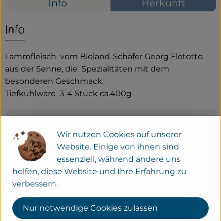
Info
Herkunft
Service
Info
Neues vom Hof
Lammfleisch vom Bioland-Schäfer Georg Flötotto
aus der Senne, die Spezialitäten mit dem
besonderen Geschmack.
Tiefkühlware 3-4 Stück ca.400g
Produktinformationen
Wir nutzen Cookies auf unserer
Website. Einige von ihnen sind
essenziell, während andere uns
helfen, diese Website und Ihre Erfahrung zu
Herkunft
verbessern.
Deutschland
Nur notwendige Cookies zulassen