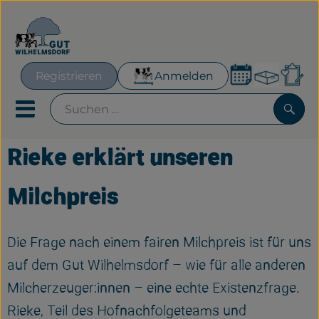
Warenk
Registrieren
Anmelden
Lin
Mobiles Menu öffnen oder
Such
Rieke erklärt unseren
Geplante Kisten
Milchpreis
Frisches für´s Büro
Hofeigenes
Die Frage nach einem fairen Milchpreis ist für uns
auf dem Gut Wilhelmsdorf – wie für alle anderen
Neues & Aktionen
Milcherzeuger:innen – eine echte Existenzfrage.
Obst & Gemüse
Rieke, Teil des Hofnachfolgeteams und