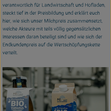
Frisches
verantwortlich für Landwirtschaft und Hofladen,
steckt tief in der Preisbildung und erklärt euch
Bäckerei
hier, wie sich unser Milchpreis zusammensetzt,
Haltbares
welche Akteure mit teils völlig gegensätzlichen
Getränke
Interessen daran beteiligt sind und wie sich der
Endkundenpreis auf die Wertschöpfungskette
Großverpackung
verteilt.
Drogerie
Geplante Kisten
So geht's
Über uns
Erleben