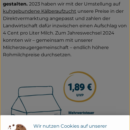
gestalten.
2023 haben wir mit der Umstellung auf
kuhgebundene Kälberaufzucht
unsere Preise in der
Direktvermarktung angepasst und zahlen der
Landwirtschaft dafür inzwischen einen Aufschlag von
4 Cent pro Liter Milch. Zum Jahreswechsel 2024
konnten wir – gemeinsam mit unserer
Milcherzeugergemeinschaft – endlich höhere
Rohmilchpreise durchsetzen.
Wir nutzen Cookies auf unserer