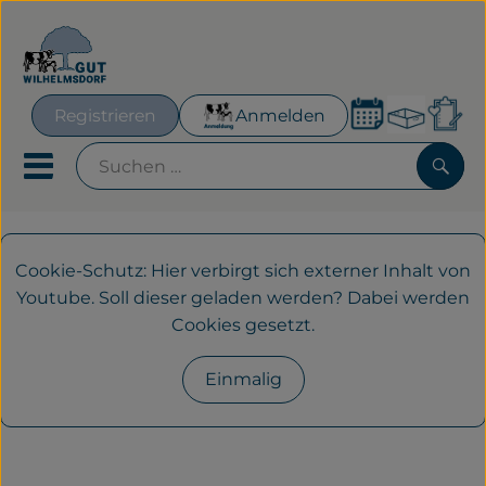
Warenk
Registrieren
Anmelden
Lin
Mobiles Menu öffnen oder
Such
Geplante Kisten
Cookie-Schutz: Hier verbirgt sich externer Inhalt von
Youtube
. Soll dieser geladen werden? Dabei werden
Frisches für´s Büro
Cookies gesetzt.
Hofeigenes
Einmalig
Neues & Aktionen
Obst & Gemüse