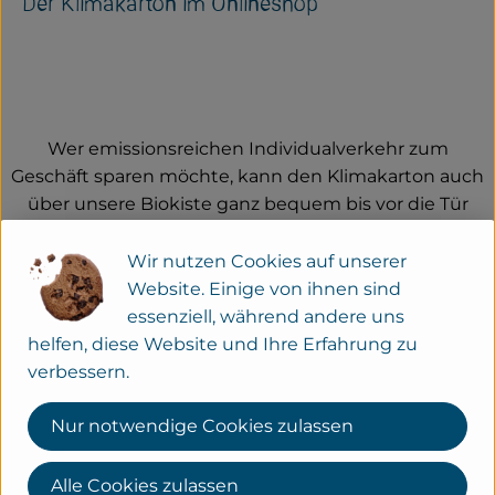
Der Klimakarton im Onlineshop
Wer emissionsreichen Individualverkehr zum
Geschäft sparen möchte, kann den Klimakarton auch
über unsere Biokiste ganz bequem bis vor die Tür
erhalten. Unsere hofeigenen Bio-Produkte sowie die
Produkte unserer Kooperationspartner aus der
Wir nutzen Cookies auf unserer
Region und weiterer Lieferanten sind ein Garant für
Website. Einige von ihnen sind
frische Waren aus ökologischem Anbau. Wir
essenziell, während andere uns
bemühen uns, so viel Obst und Gemüse wie möglich
helfen, diese Website und Ihre Erfahrung zu
regional von Bioland-Kollegen zu bekommen.
verbessern.
Nur notwendige Cookies zulassen
Alle Cookies zulassen