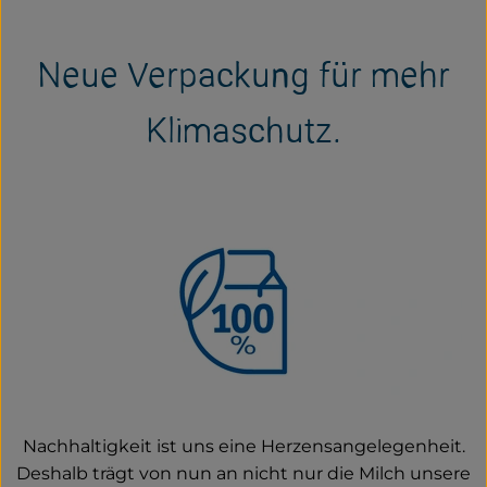
Frisches
Bäckerei
Neue Verpackung für mehr
Haltbares
Klimaschutz.
Getränke
Großverpackung
Drogerie
Geplante Kisten
So geht's
Über uns
Nachhaltigkeit ist uns eine Herzensangelegenheit.
Deshalb trägt von nun an nicht nur die Milch unsere
Erleben