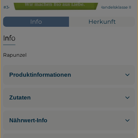
#34033
3,99 €
/ Stück
7,98 €
/ kg
7% MwSt
Handelsklasse II
Service
Info
Herkunft
Neues vom Hof
Info
Rapunzel
Produktinformationen
Zutaten
Nährwert-Info