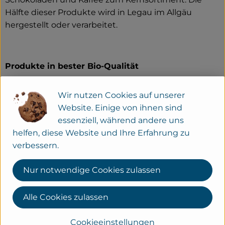
Hälfte dieser Produkte wird in Legau im Allgäu
hergestellt oder verarbeitet.
Produkte in bester Bio-Qualität
Produktqualität steht bei Rapunzel an erster Stelle.
Wir nutzen Cookies auf unserer
Das Qualitätssicherungs-Team nimmt daher eine
Website. Einige von ihnen sind
Schlüsselposition im Unternehmen ein. Die
essenziell, während andere uns
Kontrollen der Rohstoffe beginnen bereits auf dem
helfen, diese Website und Ihre Erfahrung zu
Feld. Bei Wareneingang werden alle Rohstoffe und
verbessern.
Produkte beprobt. Zusätzlich werden sie durch
anerkannte externe Labors unabhängig analysiert.
Nur notwendige Cookies zulassen
Wie schon zu Beginn liegen Rapunzel auch heute
die persönlichen Kontakte zu den Lieferanten und
Alle Cookies zulassen
langfristige Partnerschaften besonders am Herzen.
Besuche vor Ort, Beratung durch eigene Agrar-
Cookieeinstellungen