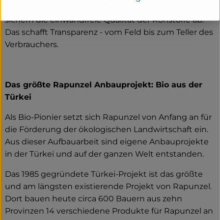
Ingenieure und der rege Austausch miteinander
sichern die einwandfreie Qualität der Rohstoffe ab.
Das schafft Transparenz - vom Feld bis zum Teller des
Verbrauchers.
Das größte Rapunzel Anbauprojekt: Bio aus der
Türkei
Als Bio-Pionier setzt sich Rapunzel von Anfang an für
die Förderung der ökologischen Landwirtschaft ein.
Aus dieser Aufbauarbeit sind eigene Anbauprojekte
in der Türkei und auf der ganzen Welt entstanden.
Das 1985 gegründete Türkei-Projekt ist das größte
und am längsten existierende Projekt von Rapunzel.
Dort bauen heute circa 600 Bauern aus zehn
Provinzen 14 verschiedene Produkte für Rapunzel an