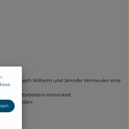
n
ründeten Joseph Wilhelm und Jennifer Vermeulen eine
diese
t 300 Mitarbeitern entwickelt.
l herzustellen.
ssen