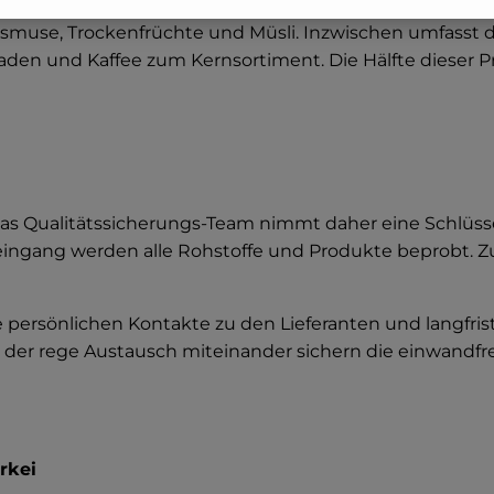
muse, Trockenfrüchte und Müsli. Inzwischen umfasst da
aden und Kaffee zum Kernsortiment. Die Hälfte dieser Pr
. Das Qualitätssicherungs-Team nimmt daher eine Schlüs
eingang werden alle Rohstoffe und Produkte beprobt. Z
 persönlichen Kontakte zu den Lieferanten und langfri
der rege Austausch miteinander sichern die einwandfrei
ürkei