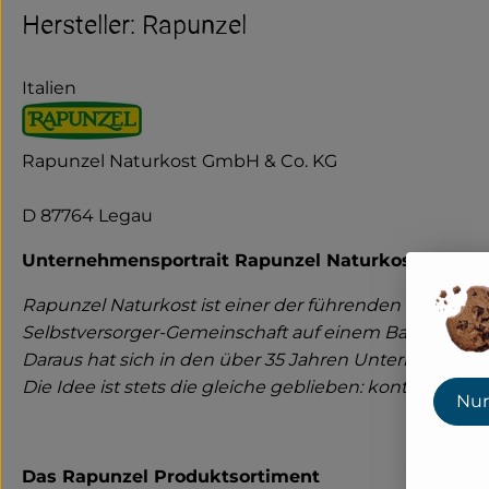
Hersteller: Rapunzel
Italien
Rapunzel Naturkost GmbH & Co. KG
D 87764 Legau
Unternehmensportrait Rapunzel Naturkost GmbH
Rapunzel Naturkost ist einer der führenden Bio-Hers
Selbstversorger-Gemeinschaft auf einem Bauernhof 
Daraus hat sich in den über 35 Jahren Unternehmensg
Die Idee ist stets die gleiche geblieben: kontrolliert
Nur
Das Rapunzel Produktsortiment