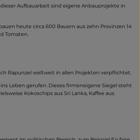
s dieser Aufbauarbeit sind eigene Anbauprojekte in
 bauen heute circa 600 Bauern aus zehn Provinzen 14
nd Tomaten.
sich Rapunzel weltweit in allen Projekten verpflichtet.
s Leben gerufen. Dieses firmeneigene Siegel steht
elsweise Kokoschips aus Sri Lanka, Kaffee aus
ment im politischen Bereich, zum Beispiel für faire