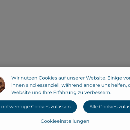
Wir nutzen Cookies auf unserer Website. Einige vo
teller in Europa. Begonnen hat alles ganz klein: 1974 g
ihnen sind essenziell, während andere uns helfen, 
mit kleinem Naturkostladen im bayerischen Augsburg.
Website und Ihre Erfahrung zu verbessern.
eschichte ein international agierendes Unternehmen mi
 biologische, naturbelassene und vegetarische Lebensmitte
 notwendige Cookies zulassen
Alle Cookies zula
Cookieeinstellungen