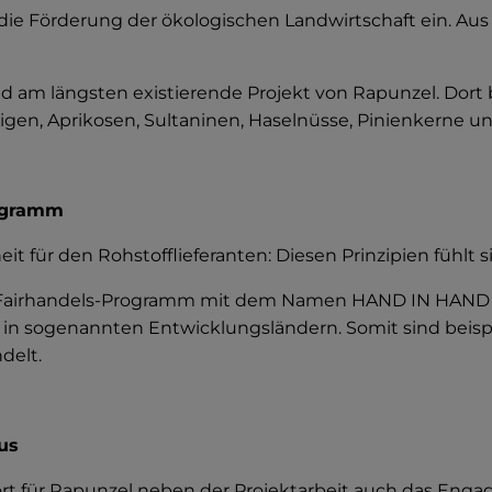
r die Förderung der ökologischen Landwirtschaft ein. Au
nd am längsten existierende Projekt von Rapunzel. Dort
igen, Aprikosen, Sultaninen, Haselnüsse, Pinienkerne u
rogramm
eit für den Rohstofflieferanten: Diesen Prinzipien fühlt 
 Fairhandels-Programm mit dem Namen HAND IN HAND in
 in sogenannten Entwicklungsländern. Somit sind beispi
delt.
us
t für Rapunzel neben der Projektarbeit auch das Engage