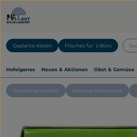
Geplante Kisten
Frisches für´s Büro
Hofeigenes
Neues & Aktionen
Obst & Gemüse
Tomatenprodukte
Gemüse-Konserven