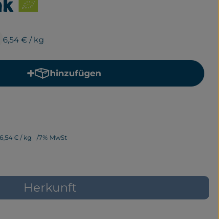
ak
6,54 €
/ kg
hinzufügen
Produkt zum Warenkorb hinzufügen
6,54 €
/ kg
7% MwSt
Herkunft