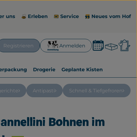
er uns
Erleben
Service
Neues vom Hof
Waren
L
Registrieren
Anmelden
en
erpackung
Drogerie
Geplante Kisten
gerichte
Antipasti
Schnell & Tiefgefroren
annellini Bohnen im
zufügen