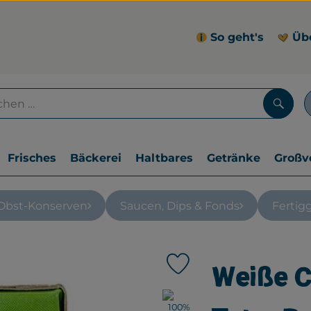
So geht's
Üb
Such
Frisches
Bäckerei
Haltbares
Getränke
Großv
Obst-Konserven
Saucen, Dips & Fonds
Fertig
Weiße C
Produkt zu Favouriten hin
, Verband: