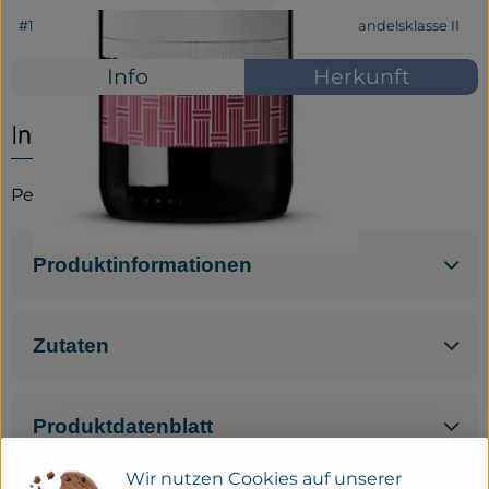
#10385
7,99 €
/ 0,75 l
10,65 €
/ l
19% MwSt
Handelsklasse II
Service
Info
Herkunft
Neues vom Hof
Info
Perlage
Produktinformationen
Zutaten
Produktdatenblatt
Wir nutzen Cookies auf unserer