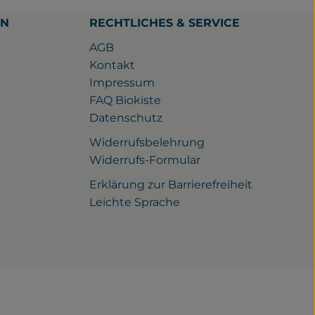
EN
RECHTLICHES & SERVICE
AGB
Kontakt
Impressum
FAQ Biokiste
Datenschutz
Widerrufsbelehrung
ps://www.facebook.com/gutwilhelmsdorf/
u https://www.instagram.com/gutwilhelmsdorf
ink zu https://www.youtube.com/watch?v=rQ_nqJaXE1Y
Widerrufs-Formular
Erklärung zur Barrierefreiheit
Leichte Sprache