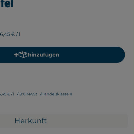
fel
6,45 €
/ l
hinzufügen
Produkt zum Warenkorb hinzufügen
6,45 €
/ l
19% MwSt
Handelsklasse II
Herkunft