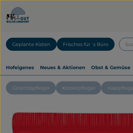
Geplante Kisten
Frisches für´s Büro
Hofeigenes
Neues & Aktionen
Obst & Gemüse
Gesichtspflege
Körperpflege
Haarpfleg