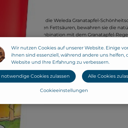
ft. Zusätzlich pflegt die Weleda Granatapfel-Schönheits
 an ungesättigten Fettsäuren, bewahren sie die natürl
<b>Tipp: </b>In Kombination mit dem Granatapfel-Regen
asser, Zuckertensid, Sesamöl, Alkohol, waschaktive Am
Wir nutzen Cookies auf unserer Website. Einige vo
ianussöl, Granatapfelsamenöl, Auszüge aus Hirsesamen 
ihnen sind essenziell, während andere uns helfen, 
Website und Ihre Erfahrung zu verbessern.
 notwendige Cookies zulassen
Alle Cookies zula
Cookieeinstellungen