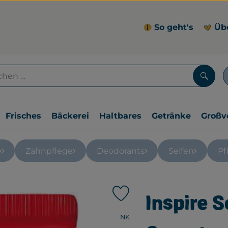
So geht's
Üb
Such
Frisches
Bäckerei
Haltbares
Getränke
Großv
e
Zahnpflege
Deodorants
Seifen
Pf
Inspire 
Produkt zu Favouriten hinzu
, Verband:
NK
, Kontrollstelle:
.