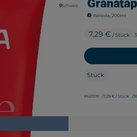
Granatap
Schweiz
, Herkunft:
Weleda, 200ml
7,29 €
/ Stück
3
Stück
#62009
7,29 €
/ Stück
3