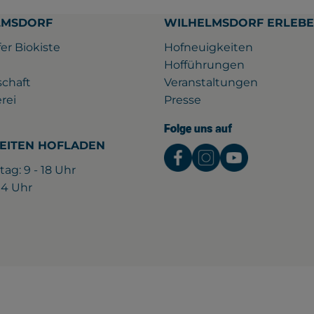
LMSDORF
WILHELMSDORF ERLEB
er Biokiste
Hofneuigkeiten
Hofführungen
schaft
Veranstaltungen
rei
Presse
Folge uns auf
EITEN HOFLADEN
Externer Link zu htt
Externer Link z
Externer L
tag: 9 - 18 Uhr
 14 Uhr