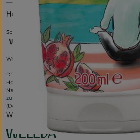
Hersteller: Weleda
Schweiz
Weleda AG
D 73525 Schwäbisch Gmünd
Hochwertige Naturpflegeprodukte für Gesicht, Körpe
Natürlich wirksame anthroposophische Arzneimittel.
zur WebSite
(Daten von Ecoinform)
Weleda