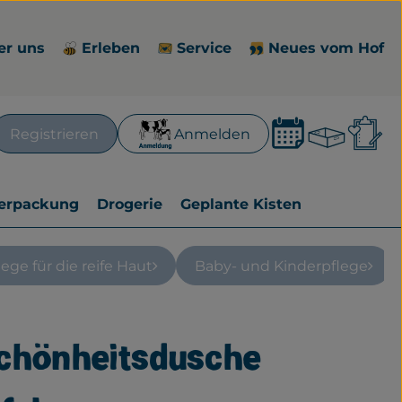
er uns
Erleben
Service
Neues vom Hof
Waren
L
Registrieren
Anmelden
en
erpackung
Drogerie
Geplante Kisten
lege für die reife Haut
Baby- und Kinderpflege
Schönheitsdusche
fügen