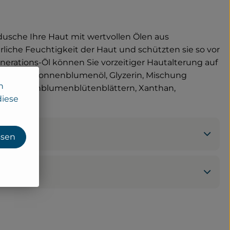
dusche Ihre Haut mit wertvollen Ölen aus
iche Feuchtigkeit der Haut und schützten sie so vor
erations-Öl können Sie vorzeitiger Hautalterung auf
inosäure, Sonnenblumenöl, Glyzerin, Mischung
n
und Sonnenblumenblütenblättern, Xanthan,
diese
ssen