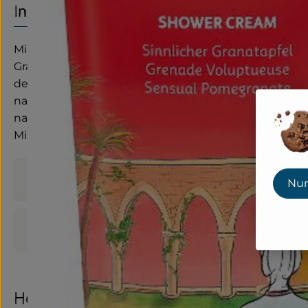
Info
Milde Zuckertenside reinigen die Haut besonders san
Granatapfelsamen, Macadamianüssen und Sesam. Reich
dem Austrocknen – für ein samtweiches Hautgefühl. 
natürliche Weise vorbeugen. <b>Bestandteile: </b> W
natürlicher ätherischer Öle, Carrageenan, Macadam
Milchsäure.
Produktinformationen
Nur
Produktdatenblatt
Herkunft