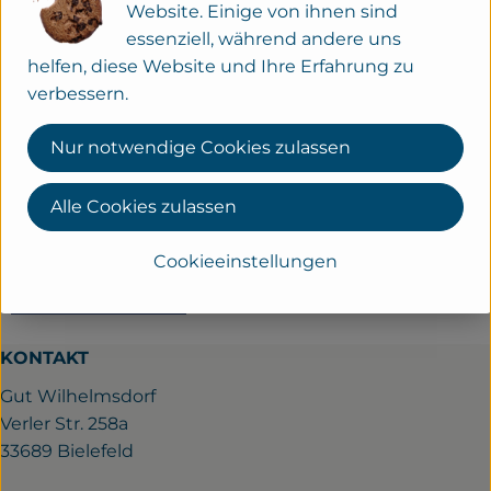
Website. Einige von ihnen sind
essenziell, während andere uns
helfen, diese Website und Ihre Erfahrung zu
Herkunft
verbessern.
Hersteller: bioladen
Nur notwendige Cookies zulassen
diverse
Alle Cookies zulassen
bioladen
Cookieeinstellungen
KONTAKT
Gut Wilhelmsdorf
Verler Str. 258a
33689 Bielefeld