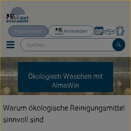
Warenk
Registrieren
Anmelden
Lin
Mobiles Menu öffnen oder
Such
Geplante Kisten
Ökologisch Waschen mit
Frisches für´s Büro
AlmaWin
Hofeigenes
Warum ökologische Reinigungsmittel
Neues & Aktionen
sinnvoll sind
Obst & Gemüse