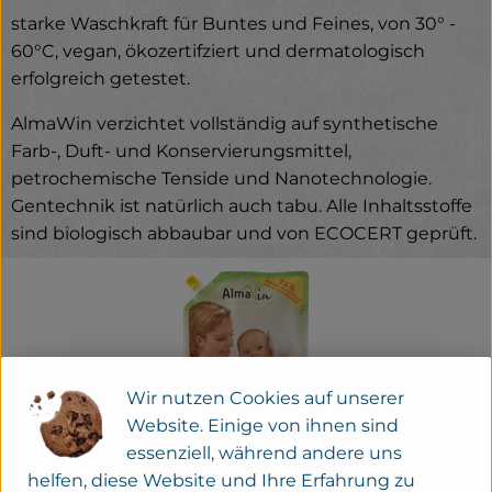
starke Waschkraft für Buntes und Feines, von 30° -
60°C, vegan, ökozertifziert und dermatologisch
erfolgreich getestet.
AlmaWin verzichtet vollständig auf synthetische
Farb-, Duft- und Konservierungsmittel,
petrochemische Tenside und Nanotechnologie.
Gentechnik ist natürlich auch tabu. Alle Inhaltsstoffe
sind biologisch abbaubar und von ECOCERT geprüft.
Wir nutzen Cookies auf unserer
Website. Einige von ihnen sind
essenziell, während andere uns
helfen, diese Website und Ihre Erfahrung zu