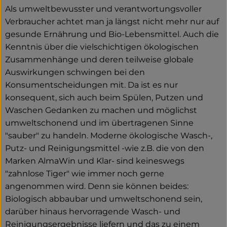
Frisches
Als umweltbewusster und verantwortungsvoller
Verbraucher achtet man ja längst nicht mehr nur auf
Bäckerei
gesunde Ernährung und Bio-Lebensmittel. Auch die
Kenntnis über die vielschichtigen ökologischen
Haltbares
Zusammenhänge und deren teilweise globale
Auswirkungen schwingen bei den
Getränke
Konsumentscheidungen mit. Da ist es nur
konsequent, sich auch beim Spülen, Putzen und
Großverpackung
Waschen Gedanken zu machen und möglichst
Drogerie
umweltschonend und im übertragenen Sinne
"sauber" zu handeln. Moderne ökologische Wasch-,
Geplante Kisten
Putz- und Reinigungsmittel -wie z.B. die von den
Marken AlmaWin und Klar- sind keineswegs
"zahnlose Tiger" wie immer noch gerne
So geht's
angenommen wird. Denn sie können beides:
Biologisch abbaubar und umweltschonend sein,
Über uns
darüber hinaus hervorragende Wasch- und
Reinigungsergebnisse liefern und das zu einem
Erleben