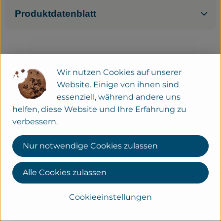
Produktdatenblatt
Service
Neues vom Hof
Herkunft
Wir nutzen Cookies auf unserer
Website. Einige von ihnen sind
essenziell, während andere uns
KONTAKT
helfen, diese Website und Ihre Erfahrung zu
Gut Wilhelmsdorf
verbessern.
Verler Str. 258a
33689 Bielefeld
Nur notwendige Cookies zulassen
Wilhelmsdorfer Biokiste
Alle Cookies zulassen
Tel.: 05205-950760
Mail:
info@gut-wilhelmsdorf.de
Cookieeinstellungen
Der Hofladen