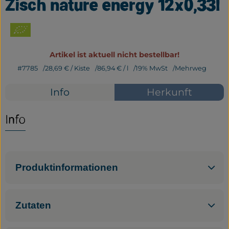
Zisch nature energy 12x0,33l
Frisches
Bäckerei
Haltbares
Artikel ist aktuell nicht bestellbar!
#7785
28,69 €
/ Kiste
86,94 €
/ l
19% MwSt
Mehrweg
Getränke
Info
Herkunft
Großverpackung
Info
Drogerie
Geplante Kisten
Produktinformationen
So geht's
Über uns
Zutaten
Erleben