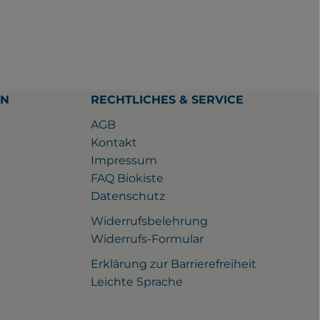
EN
RECHTLICHES & SERVICE
AGB
Kontakt
Impressum
FAQ Biokiste
Datenschutz
Widerrufsbelehrung
ps://www.facebook.com/gutwilhelmsdorf/
u https://www.instagram.com/gutwilhelmsdorf
ink zu https://www.youtube.com/watch?v=rQ_nqJaXE1Y
Widerrufs-Formular
Erklärung zur Barrierefreiheit
Leichte Sprache