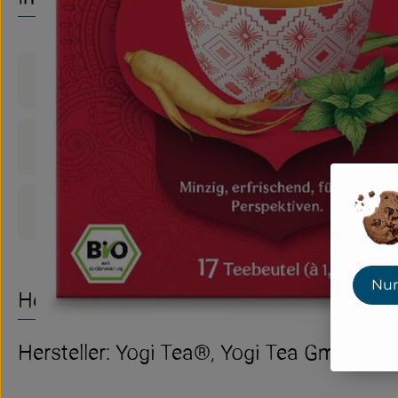
Produktinformationen
Zutaten
Produktdatenblatt
Nur
Herkunft
Hersteller: Yogi Tea®, Yogi Tea GmbH