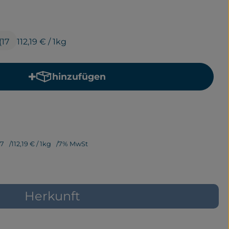
(17
112,19 €
/ 1kg
hinzufügen
Produkt zum Warenkorb hinzufügen
17
112,19 €
/ 1kg
7% MwSt
Herkunft