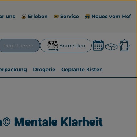
er uns
Erleben
Service
Neues vom Hof
Waren
L
Registrieren
Anmelden
en
erpackung
Drogerie
Geplante Kisten
a© Mentale Klarheit
zufügen