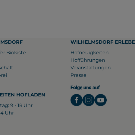
LMSDORF
WILHELMSDORF ERLEB
er Biokiste
Hofneuigkeiten
Hofführungen
schaft
Veranstaltungen
rei
Presse
Folge uns auf
EITEN HOFLADEN
Externer Link zu htt
Externer Link z
Externer L
tag: 9 - 18 Uhr
 14 Uhr