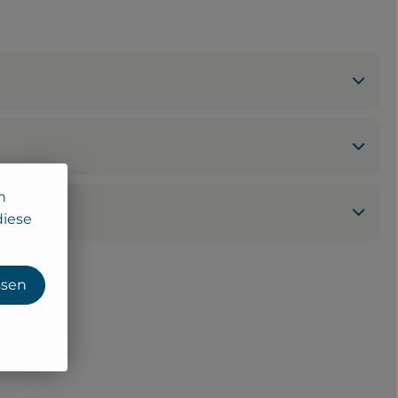
n
diese
ssen