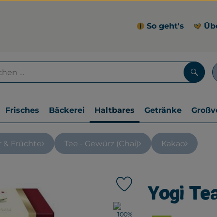
So geht's
Üb
Such
Frisches
Bäckerei
Haltbares
Getränke
Großv
r & Früchte
Tee - Gewürz (Chai)
Kakao
Yogi Te
Produkt zu Favouriten hin
, Verband: