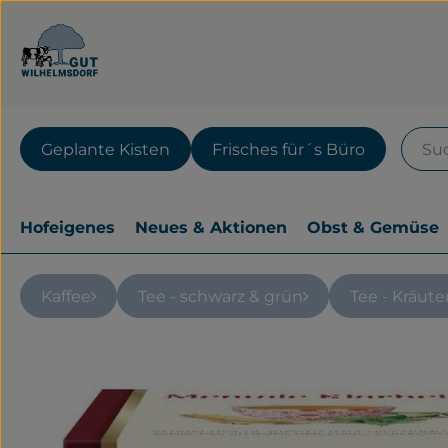
Geplante Kisten
Frisches für´s Büro
Hofeigenes
Neues & Aktionen
Obst & Gemüse
Kaffee
Tee - schwarz & grün
Tee - Kräute