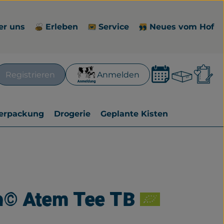
er uns
Erleben
Service
Neues vom Hof
Waren
L
Registrieren
Anmelden
en
erpackung
Drogerie
Geplante Kisten
a© Atem Tee TB
zufügen