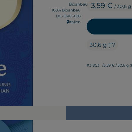
3,59 €
/ 30,6 g
100% Bioanbau
, Kontrollstelle:
DE-ÖKO-005
Italien
, Herkunft:
30,6 g (17
#31953
3,59 €
/ 30,6 g (