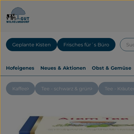
Geplante Kisten
Frisches für´s Büro
Hofeigenes
Neues & Aktionen
Obst & Gemüse
Kaffee
Tee - schwarz & grün
Tee - Kräute