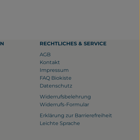
EN
RECHTLICHES & SERVICE
AGB
Kontakt
Impressum
FAQ Biokiste
Datenschutz
Widerrufsbelehrung
ps://www.facebook.com/gutwilhelmsdorf/
u https://www.instagram.com/gutwilhelmsdorf
ink zu https://www.youtube.com/watch?v=rQ_nqJaXE1Y
Widerrufs-Formular
Erklärung zur Barrierefreiheit
Leichte Sprache