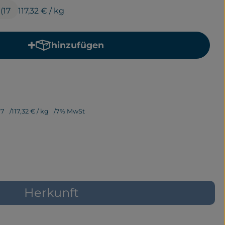
 (17
117,32 €
/ kg
hinzufügen
Produkt zum Warenkorb hinzufügen
17
117,32 €
/ kg
7% MwSt
Herkunft