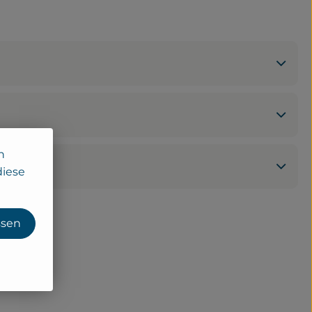
n
diese
ssen