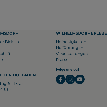
LMSDORF
WILHELMSDORF ERLEB
er Biokiste
Hofneuigkeiten
Hofführungen
schaft
Veranstaltungen
rei
Presse
Folge uns auf
EITEN HOFLADEN
Externer Link zu htt
Externer Link z
Externer L
tag: 9 - 18 Uhr
 14 Uhr