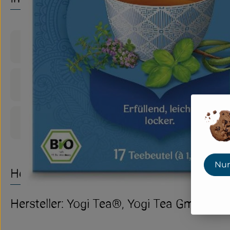
Produktinformationen
Zutaten
Produktdatenblatt
Nur
Herkunft
Hersteller: Yogi Tea®, Yogi Tea GmbH