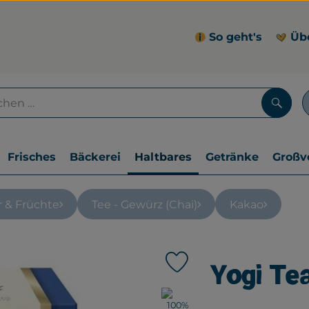
So geht's
Üb
Such
Frisches
Bäckerei
Haltbares
Getränke
Großv
r & Früchte
Tee - Gewürz (Chai)
Kakao
Yogi Te
Produkt zu Favouriten hin
, Verband: