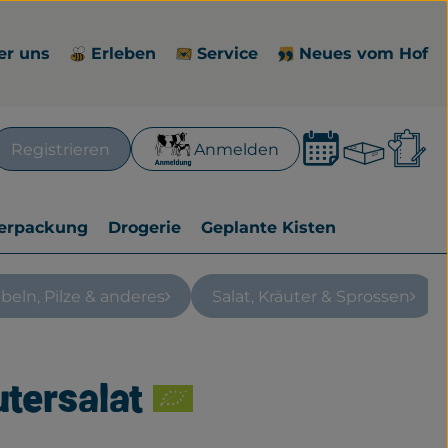
er uns
Erleben
Service
Neues vom Hof
Waren
L
Registrieren
Anmelden
en
erpackung
Drogerie
Geplante Kisten
beln, Pilze & anderes
Salat, Kräuter & Sprossen
tersalat
zufügen