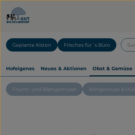
Geplante Kisten
Frisches für´s Büro
Hofeigenes
Neues & Aktionen
Obst & Gemüse
Frucht- und Blattgemüse
Kohlgemüse & Hül