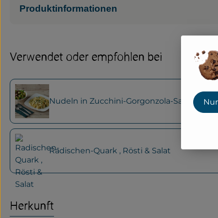
Produktinformationen
Verwendet oder empfohlen bei
Nudeln in Zucchini-Gorgonzola-Sauce
Nur
Radischen-Quark , Rösti & Salat
Herkunft