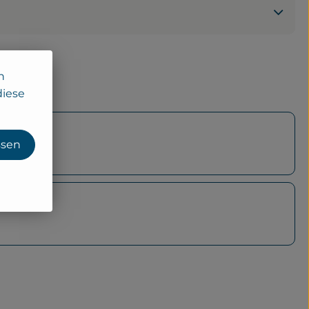
n
diese
ssen