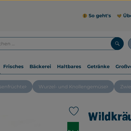
So geht's
Üb
Such
Frisches
Bäckerei
Haltbares
Getränke
Großv
senfrüchte
Wurzel- und Knollengemüse
Zwie
Wildkräu
Produkt zu Favouriten hin
, Verband: