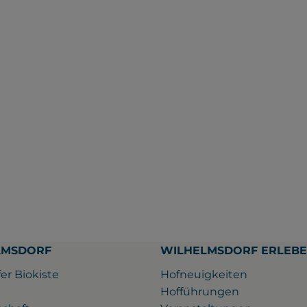
LMSDORF
WILHELMSDORF ERLEB
er Biokiste
Hofneuigkeiten
Hofführungen