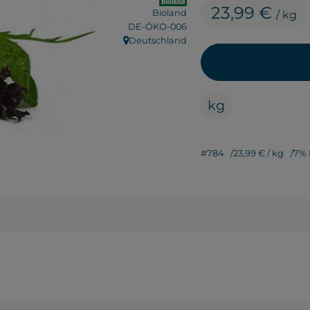
23,99 €
Bioland
/ kg
, Kontrollstelle:
DE-ÖKO-006
Deutschland
, Herkunft:
kg
#784
23,99 €
/ kg
7%