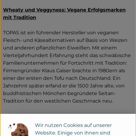
Wheaty und Veggyness: Vegane Erfolgsmarken
mit Tradition
TOPAS ist ein führender Hersteller von veganen
Fleisch- und Käsealternativen auf Basis von Weizen
und anderen pflanzlichen Eiweißen. Mit einem
Vierteljahrhundert Erfahrung steht das schwäbische
Familienunternehmen für Fortschritt mit Tradition:
Firmengründer Klaus Gaiser brachte in 1980ern als
einer der ersten den Tofu nach Deutschland. Ein
Jahrzehnt später erfand er die 1500 Jahre alte, von
buddhistischen Mönchen begründete Seitan-
Tradition für den westlichen Geschmack neu.
Seit 1993 stellt TOPAS Produkte wie Würste, Steaks
und Burger her – nur eben rein pflanzlich, aus
Wir nutzen Cookies auf unserer
Weizeneiweiß. Die veganen Bio-Produkte werden
Website. Einige von ihnen sind