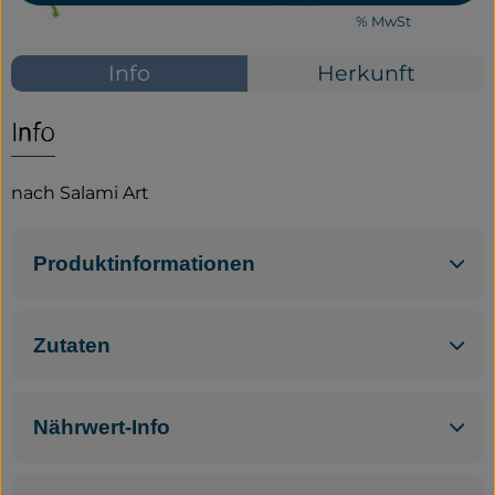
#37144
2,99 €
/ 100 g
29,90 €
/ 1kg
7% MwSt
Service
Info
Herkunft
Neues vom Hof
Info
nach Salami Art
Produktinformationen
Zutaten
Nährwert-Info