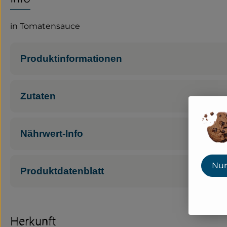
in Tomatensauce
Produktinformationen
Zutaten
Nährwert-Info
Nur
Produktdatenblatt
Herkunft