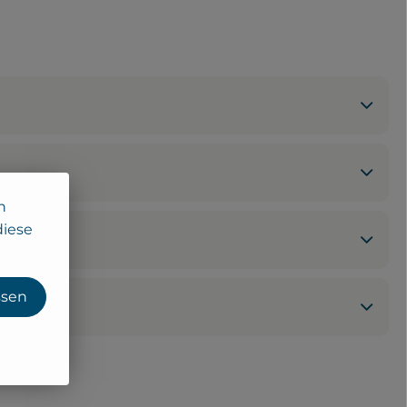
n
diese
ssen