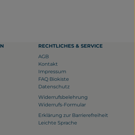
EN
RECHTLICHES & SERVICE
AGB
Kontakt
Impressum
FAQ Biokiste
Datenschutz
Widerrufsbelehrung
ps://www.facebook.com/gutwilhelmsdorf/
u https://www.instagram.com/gutwilhelmsdorf
ink zu https://www.youtube.com/watch?v=rQ_nqJaXE1Y
Widerrufs-Formular
Erklärung zur Barrierefreiheit
Leichte Sprache