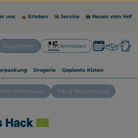
er uns
Erleben
Service
Neues vom Hof
Waren
L
Registrieren
Anmelden
en
erpackung
Drogerie
Geplante Kisten
nitt-Alternativen
Tofu & Tofuprodukte
s Hack
zufügen