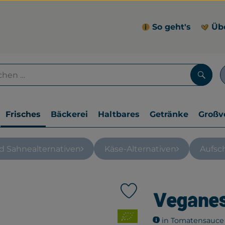
So geht's
Üb
Such
Frisches
Bäckerei
Haltbares
Getränke
Großv
nd Sahnealternativen
Käse-Alternativen
Aufsch
Vegane
Produkt zu Favouriten hin
, Verband:
in Tomatensauce