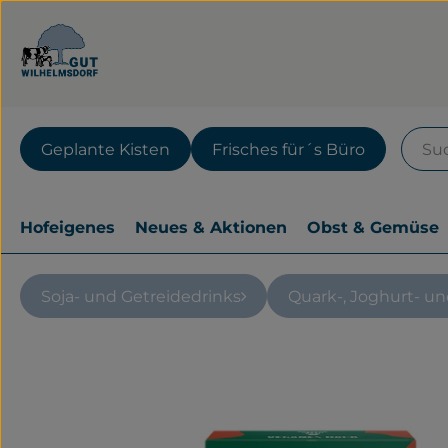
Geplante Kisten
Frisches für´s Büro
Hofeigenes
Neues & Aktionen
Obst & Gemüse
Soja- und Getreidedrinks
Quark-, Joghurt- u