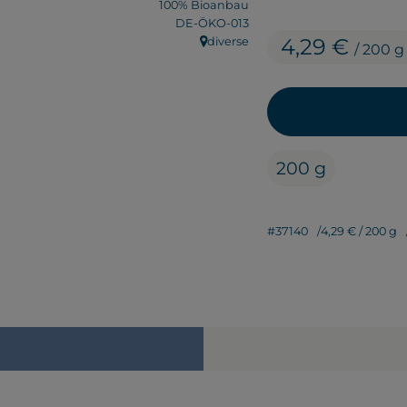
100% Bioanbau
, Kontrollstelle:
DE-ÖKO-013
4,29 €
diverse
/ 200 g
, Herkunft:
200 g
#37140
4,29 €
/ 200 g