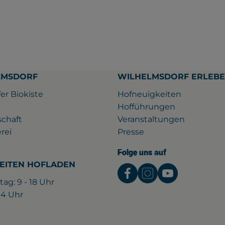
LMSDORF
WILHELMSDORF ERLEB
er Biokiste
Hofneuigkeiten
Hofführungen
schaft
Veranstaltungen
rei
Presse
Folge uns auf
EITEN HOFLADEN
Externer Link zu htt
Externer Link z
Externer L
tag: 9 - 18 Uhr
 14 Uhr