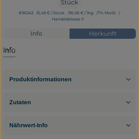
Stück
Service
#36043
6,49 €
/ Stück
36,06 €
/ 1kg
7% MwSt
Handelsklasse II
Neues vom Hof
Info
Herkunft
Info
Produktinformationen
Zutaten
Nährwert-Info