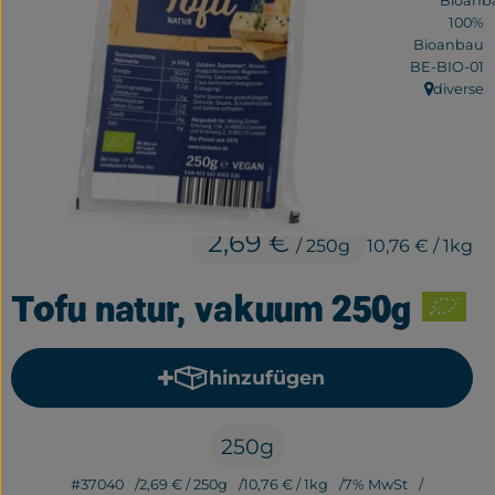
Frisches
100%
Bioanbau
Bäckerei
, Kontrollstel
BE-BIO-01
diverse
, Herkunft
Haltbares
Getränke
Großverpackung
2,69 €
/ 250g
10,76 €
/ 1kg
Drogerie
Tofu natur, vakuum 250g
Geplante Kisten
hinzufügen
Produkt zum Warenkorb hi
So geht's
Über uns
250g
#37040
2,69 €
/ 250g
10,76 €
/ 1kg
7% MwSt
Erleben