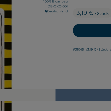
100% Bioanbau
, Kontrollstelle:
DE-ÖKO-001
3,19 €
Deutschland
/ Stück
, Herkunft:
#31045
3,19 €
/ Stück