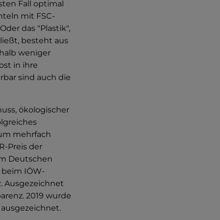
sten Fall optimal
hteln mit FSC-
Oder das "Plastik",
ießt, besteht aus
rhalb weniger
st in ihre
rbar sind auch die
ss, ökologischer
olgreiches
um mehrfach
-Preis der
em Deutschen
m beim IÖW-
z. Ausgezeichnet
parenz. 2019 wurde
 ausgezeichnet.