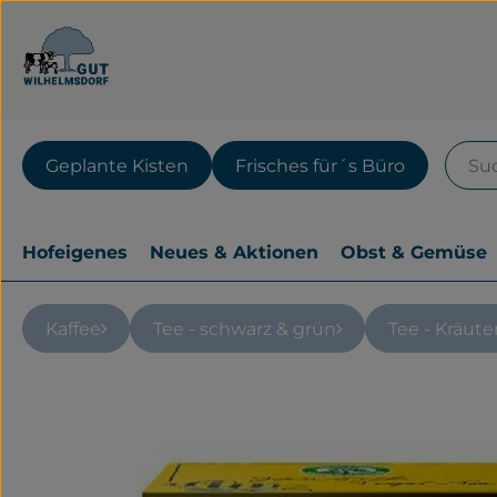
Geplante Kisten
Frisches für´s Büro
Hofeigenes
Neues & Aktionen
Obst & Gemüse
Kaffee
Tee - schwarz & grün
Tee - Kräute