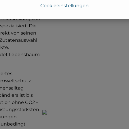
Cookieeinstellungen
in
e Herstellung von
pezialisiert. Die
irekt von seinen
e Zutatenauswahl
kte.
endet Lebensbaum
iertes
Umweltschutz
mensalltag
ndlers ist bis
ktion ohne CO2 –
eistungsstärksten
ckungen
s unbedingt