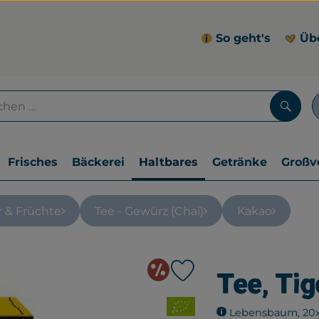
So geht's
Üb
Such
Frisches
Bäckerei
Haltbares
Getränke
Großv
r & Früchte
Tee - Gewürz (Chai)
Kakao
Angebote & 
Tee, Tig
Produkt zu Favouriten hin
, Verband:
Lebensbaum, 20x