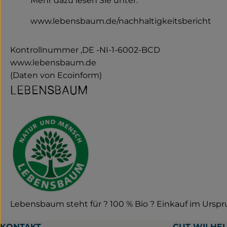
Mehr dazu lesen Sie unter:
www.lebensbaum.de/nachhaltigkeitsbericht
Kontrollnummer ,DE -NI-1-6002-BCD
www.lebensbaum.de
(Daten von Ecoinform)
LEBENSBAUM
Lebensbaum steht für ? 100 % Bio ? Einkauf im Urspru
KONTAKT
GUT WILHE