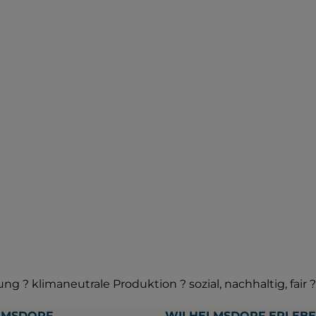
ng ? klimaneutrale Produktion ? sozial, nachhaltig, fai
LMSDORF
WILHELMSDORF ERLEB