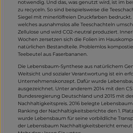
notwendig. Und das, was genutzt wird, ist im be
zu recyceln. So sind beispielsweise die Teeschac
Siegel mit minerlölfreien Druckfarben bedruckt. 
welches ausnahmslos alle Teeschachteln umschl
Zellulose und wird CO2-neutral produziert. Inne
Wochen zersetzen sich die Folien im Hauskompo
natürlichen Bestandteile. Problemlos kompostie
Teebeutel aus Faserbananen.
Die Lebensbaum-Synthese aus natürlichem Genu
Weitsicht und sozialer Verantwortung ist ein erf
Unternehmenskonzept. Dafür wurde Lebensba
ausgezeichnet. Unter anderem 2014 mit den CSR
Bundesregierung Deutschland und 2015 mit d
Nachhaltigkeitspreis. 2016 belegte Lebensbau
Ranking der Nachhaltigkeitsberichte den 1. Plat
wurde Lebensbaum für seine vorbildliche Trans
der Lebensbaum Nachhaltigkeitsbericht erneut