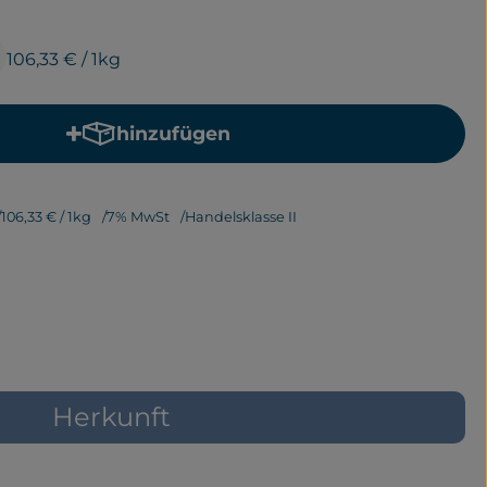
106,33 €
/ 1kg
hinzufügen
Produkt zum Warenkorb hinzufügen
106,33 €
/ 1kg
7% MwSt
Handelsklasse II
Herkunft