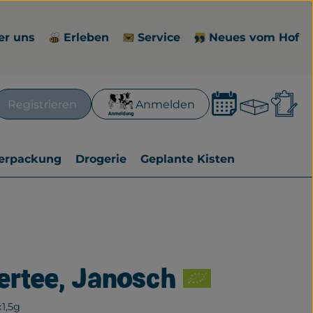
er uns
Erleben
Service
Neues vom Hof
Waren
L
Registrieren
Anmelden
en
erpackung
Drogerie
Geplante Kisten
Aktionen
ertee, Janosch
zufügen
1,5g