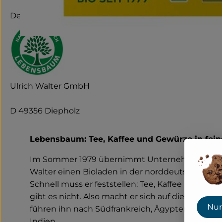
Deutschland
Ulrich Walter GmbH
D 49356 Diepholz
Lebensbaum: Tee, Kaffee und Gewürze in feins
Im Sommer 1979 übernimmt Unternehmensgrün
Walter einen Bioladen in der norddeutschen Kle
Schnell muss er feststellen: Tee, Kaffee und Gewü
gibt es nicht. Also macht er sich auf die Suche. 
Nur
führen ihn nach Südfrankreich, Ägypten und spä
Indien.