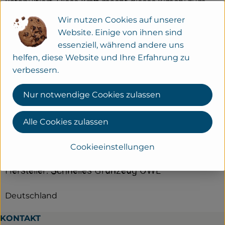
katapultiert. Diese Kraft macht dieses Kimchi zum
perfekten Kater-Frühstück.
Wir nutzen Cookies auf unserer
Website. Einige von ihnen sind
Ausgezeichnet mit 3 Sternen vom Genuss-
essenziell, während andere uns
Magazin. Vegan. Roh. Fermentiert. Glückliches
helfen, diese Website und Ihre Erfahrung zu
Gemüse. Ohne Zusätze.
verbessern.
Produktinformationen
Nur notwendige Cookies zulassen
Alle Cookies zulassen
Herkunft
Cookieeinstellungen
Hersteller: Schnelles Grünzeug OWL
Deutschland
KONTAKT