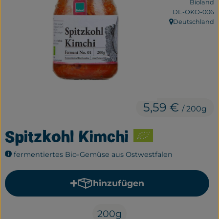
Bioland
Frisches
, Kontrollstelle:
DE-ÖKO-006
Deutschland
, Herkunft:
Bäckerei
Haltbares
Getränke
Großverpackung
5,59 €
/ 200g
Drogerie
Spitzkohl Kimchi
Geplante Kisten
fermentiertes Bio-Gemüse aus Ostwestfalen
So geht's
hinzufügen
Produkt zum Warenkorb hi
Über uns
200g
Erleben