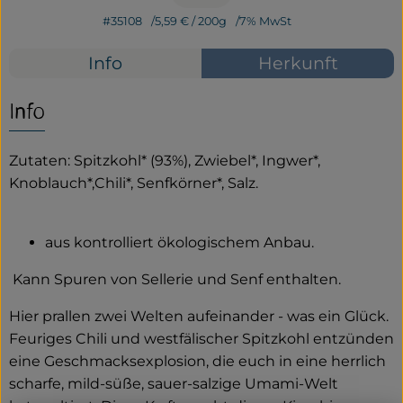
#35108
5,59 €
/ 200g
7% MwSt
Service
Info
Herkunft
Neues vom Hof
Info
Zutaten: Spitzkohl* (93%), Zwiebel*, Ingwer*,
Knoblauch*,Chili*, Senfkörner*, Salz.
aus kontrolliert ökologischem Anbau.
Kann Spuren von Sellerie und Senf enthalten.
Hier prallen zwei Welten aufeinander - was ein Glück.
Feuriges Chili und westfälischer Spitzkohl entzünden
eine Geschmacksexplosion, die euch in eine herrlich
scharfe, mild-süße, sauer-salzige Umami-Welt