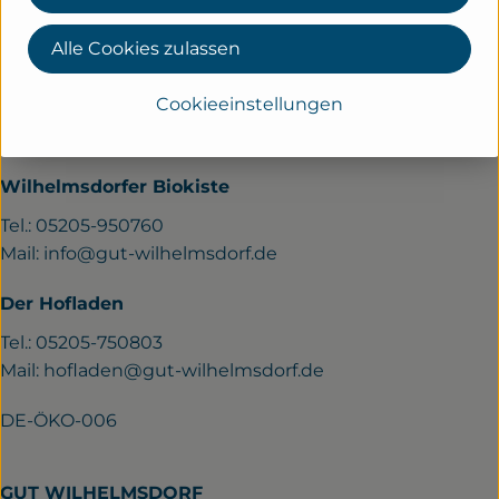
KONTAKT
Alle Cookies zulassen
Gut Wilhelmsdorf
Cookieeinstellungen
Verler Str. 258a
33689 Bielefeld
Wilhelmsdorfer Biokiste
Tel.: 05205-950760
Mail:
info@gut-wilhelmsdorf.de
Der Hofladen
Tel.: 05205-750803
Mail:
hofladen@gut-wilhelmsdorf.de
DE-ÖKO-006
GUT WILHELMSDORF