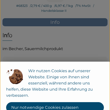
#68323
2,79 €
/ 400 g
6,97 €
/ 1kg
7% MwSt
Service
Handelsklasse II
Neues vom Hof
Info
Info
im Becher, Sauermilchprodukt
Produktinformationen
Wir nutzen Cookies auf unserer
Website. Einige von ihnen sind
Zutaten
essenziell, während andere uns
helfen, diese Website und Ihre Erfahrung zu
verbessern.
Produktdatenblatt
Nur notwendige Cookies zulassen