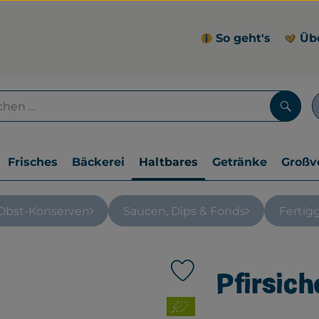
So geht's
Üb
Such
Frisches
Bäckerei
Haltbares
Getränke
Großv
Obst-Konserven
Saucen, Dips & Fonds
Fertig
Pfirsich
Produkt zu Favouriten hin
, Verband: