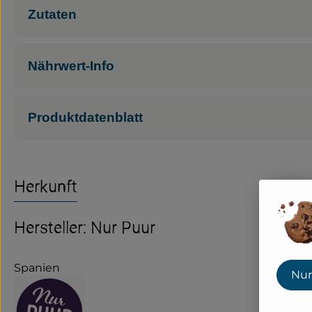
Zutaten
Nährwert-Info
Produktdatenblatt
Herkunft
Hersteller: Nur Puur
Spanien
Nur