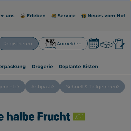
er uns
Erleben
Service
Neues vom Hof
Waren
L
Registrieren
Anmelden
en
erpackung
Drogerie
Geplante Kisten
gerichte
Antipasti
Schnell & Tiefgefroren
e halbe Frucht
zufügen