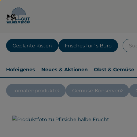
Geplante Kisten
Frisches für´s Büro
Hofeigenes
Neues & Aktionen
Obst & Gemüse
Tomatenprodukte
Gemüse-Konserven