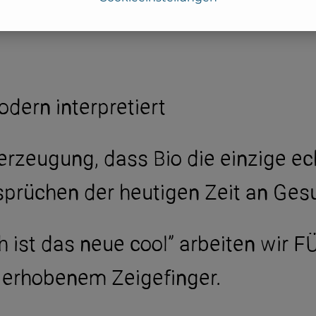
dern interpretiert
erzeugung, dass Bio die einzige ech
sprüchen der heutigen Zeit an Gesu
 ist das neue cool” arbeiten wir 
t erhobenem Zeigefinger.