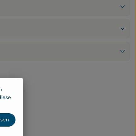
n
diese
ssen