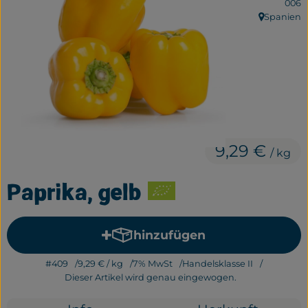
006
Frisches
Spanien
, Herkunft:
Bäckerei
Haltbares
Getränke
Großverpackung
9,29 €
/ kg
Drogerie
Paprika, gelb
Geplante Kisten
hinzufügen
Produkt zum Warenkorb hi
So geht's
#409
9,29 €
/ kg
7% MwSt
Handelsklasse II
Über uns
Dieser Artikel wird genau eingewogen.
Erleben