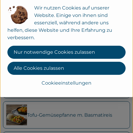
Wir nutzen Cookies auf unserer
Website. Einige von ihnen sind
Kochkiste: Griechischer Salat mit
essenziell, während andere uns
gebratenem Feta
helfen, diese Website und Ihre Erfahrung zu
verbessern.
Nur notwendige Cookies zulassen
Kochkiste: Mexikanischer Reissalat
Alle Cookies zulassen
Cookieeinstellungen
Rindergulasch mit Bandnudeln
Tofu-Gemüsepfanne m. Basmatireis