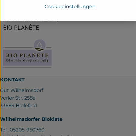
Cookieeinstellungen
www.bioplanete.com
(Daten von Ecoinform)
BIO PLANÈTE
KONTAKT
Gut Wilhelmsdorf
Verler Str. 258a
33689 Bielefeld
Wilhelmsdorfer Biokiste
Tel.: 05205-950760