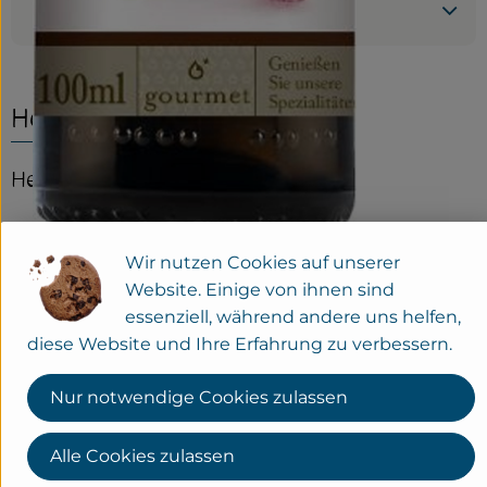
Produktdatenblatt
Herkunft
Hersteller: BIO PLANÈTE
Portugal
Wir nutzen Cookies auf unserer
Website. Einige von ihnen sind
essenziell, während andere uns helfen,
Ölmühle Moog GmbH
diese Website und Ihre Erfahrung zu verbessern.
D 01623 Lommatzsch
Nur notwendige Cookies zulassen
Wir sind die erste Bio-Ölmühle Europas. Seit 1984 verarbeiten wir Saaten, Nüsse,
Alle Cookies zulassen
Früchte und Kerne zu hochwertigen Ölen in bester Bio-Qualität.