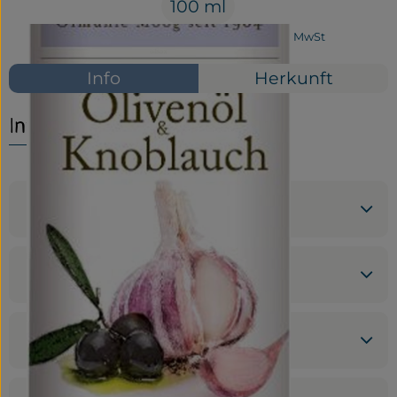
100 ml
Service
#27107
6,99 €
/ 100 ml
69,90 €
/ l
7% MwSt
Neues vom Hof
Info
Herkunft
Info
Produktinformationen
Zutaten
Nährwert-Info