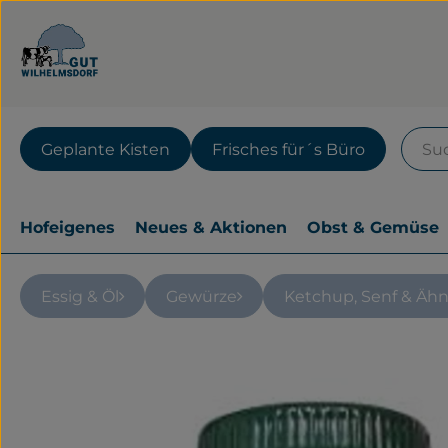
Geplante Kisten
Frisches für´s Büro
Hofeigenes
Neues & Aktionen
Obst & Gemüse
Essig & Öl
Gewürze
Ketchup, Senf & Ähn