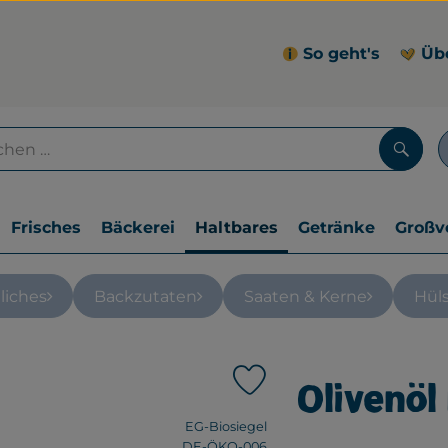
So geht's
Üb
Such
Frisches
Bäckerei
Haltbares
Getränke
Großv
liches
Backzutaten
Saaten & Kerne
Hül
Olivenöl 
Produkt zu Favouriten hinz
, Verband:
EG-Biosiegel
, Kontrollstelle:
DE-ÖKO-006