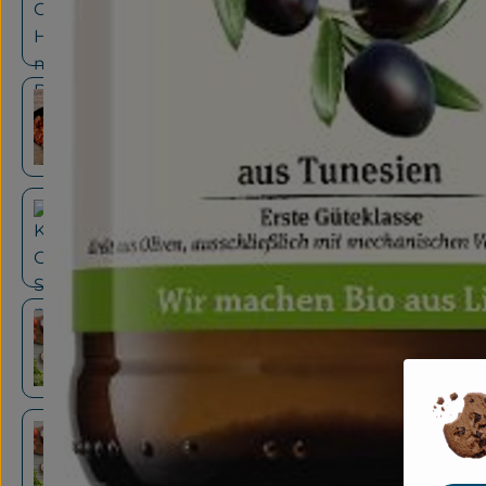
Griechischer Hirsesalat mit Bratwurst
Hackbällchen italienische Art
Kochkiste: Griechischer Salat mit gebrate
Kochkiste: Kartoffelsalat mit Rucola & Scha
Kochkiste: lauwarmer Möhrensalat