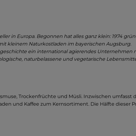
teller in Europa. Begonnen hat alles ganz klein: 1974 g
mit kleinem Naturkostladen im bayerischen Augsburg.
eschichte ein international agierendes Unternehmen mi
 biologische, naturbelassene und vegetarische Lebensmitte
muse, Trockenfrüchte und Müsli. Inzwischen umfasst da
aden und Kaffee zum Kernsortiment. Die Hälfte dieser Pr