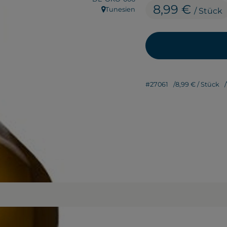
8,99 €
Tunesien
/ Stück
, Herkunft:
#27061
8,99 €
/ Stück