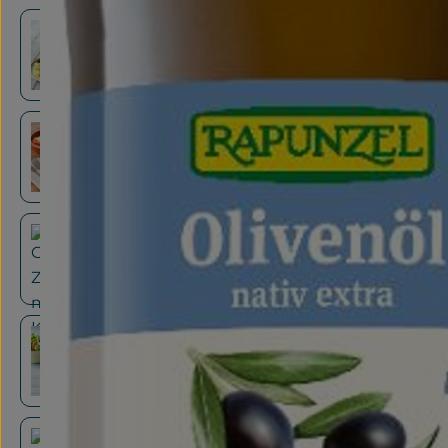
Brokkoli-Kartoffelauflauf mit Schinken
Gefüllte Paprika mit Spinat-Feta-Reis
Geschmorter Zitronenfenchel mit Kartoffel
Gnocchi-Thunfisch-Auflauf mit Salat