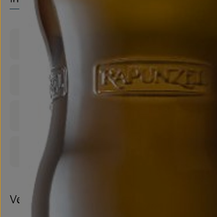
Produktinformationen
Zutaten
Nährwert-Info
Produktdatenblatt
Verwendet oder empfohlen bei