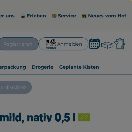
er uns
Erleben
Service
Neues vom Hof
Waren
L
Registrieren
Anmelden
en
erpackung
Drogerie
Geplante Kisten
senfrüchte
mild, nativ 0,5 l
ufügen