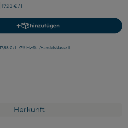
17,98 €
/ l
hinzufügen
Produkt zum Warenkorb hinzufügen
17,98 €
/ l
7% MwSt
Handelsklasse II
Herkunft