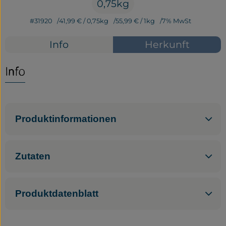
0,75kg
Service
#31920
41,99 €
/ 0,75kg
55,99 €
/ 1kg
7% MwSt
Neues vom Hof
Info
Herkunft
Info
Produktinformationen
Zutaten
Produktdatenblatt