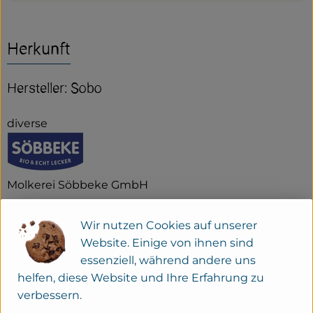
Herkunft
Hersteller: Sobo
diverse
Molkerei Söbbeke GmbH
D 48599 Gronau-Epe
Wir nutzen Cookies auf unserer
Söbbeke: Bio-Genuss aus dem Münsterland
Website. Einige von ihnen sind
Seit der Gründung der Biomolkerei Söbbeke 1988
essenziell, während andere uns
durch Paul Söbbeke heißt es: Bio aus Leidenschaft.
helfen, diese Website und Ihre Erfahrung zu
Mit Herzblut und Begeisterung produziert die
verbessern.
Biomolkerei Söbbeke aus Gronau im Münsterland