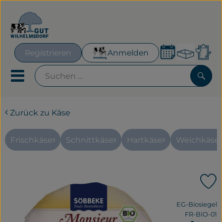
Warenk
Registrieren
Anmelden
Lin
Mobiles Menu öffnen oder
Such
Zurück zu Käse
Geplante Kisten
Frisches für´s Büro
Frischkäse
Schnittkäse
Hartkäse
Weichkäse
Hofeigenes
P
Neues & Aktionen
, Verband:
EG-Biosiegel
Obst & Gemüse
, Kontrollstel
FR-BIO-01