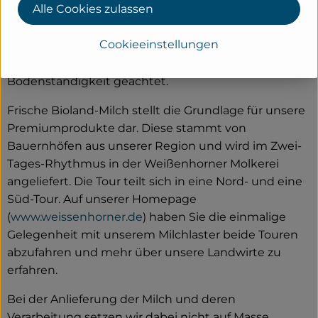
Alle Cookies zulassen
aus der Umgebung in der Molkerei zu diversen
Frischecremes und leckeren Dessertprodukten
Cookieeinstellungen
verarbeitet wird. Auch bei der Verarbeitung der
Bioland-Milch wird auf Nachhaltigkeit und
Bodenständigkeit geachtet.
Frische Bioland-Milch stellt die Grundlage für unsere
Premiumprodukte dar. Diese stammt von
Bauernhöfen aus unserer Region und wird im Zwei-
Tages-Rhythmus in der Weißenhorner Molkerei
angeliefert. Die Tour teilt sich in eine Nord- und eine
Süd-Tour. Auf unserer Homepage
(
www.weissenhorner.de
) haben Sie die einmalige
Gelegenheit mit unserem Milchlaster beide Touren
abzufahren und mehr über unsere Landwirte zu
erfahren.
Bei der Anlieferung der Milch und deren
Verarbeitung setzen wir dabei nicht auf Masse