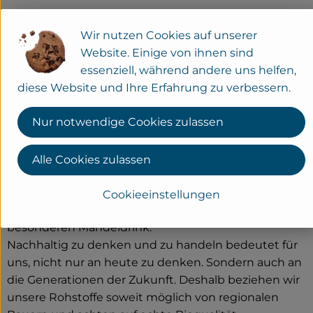
Milchalternativen aus
Wir nutzen Cookies auf unserer
Überzeugung
Website. Einige von ihnen sind
essenziell, während andere uns helfen,
diese Website und Ihre Erfahrung zu verbessern.
Wir bei Natumi entwickeln und produzieren
Nur notwendige Cookies zulassen
verschiedene Pflanzendrinks und Cuisine-Produkte
in Bioqualität, die alle von Natur aus laktose-,
teilweise auch glutenfrei und besonders für die
Alle Cookies zulassen
vegane Ernährung geeignet sind. Das Portfolio reicht
vom klassischen Soja- oder Reisdrink bis zum
Cookieeinstellungen
beliebten Hafer-, vielseitigen Dinkel- oder
besonderen Mandeldrink.
Nachhaltig zu denken und zu handeln bedeutet für
uns, nicht nur an heute zu denken. Sondern auch an
die Generationen der Zukunft. Deshalb beziehen wir
unsere Rohstoffe soweit möglich von regionalen