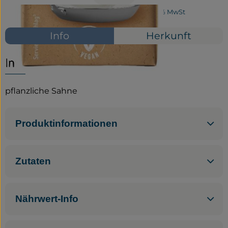
#37073
1,89 €
/ 200 ml
9,45 €
/ l
7% MwSt
Service
Info
Herkunft
Neues vom Hof
Info
pflanzliche Sahne
Produktinformationen
Zutaten
Nährwert-Info