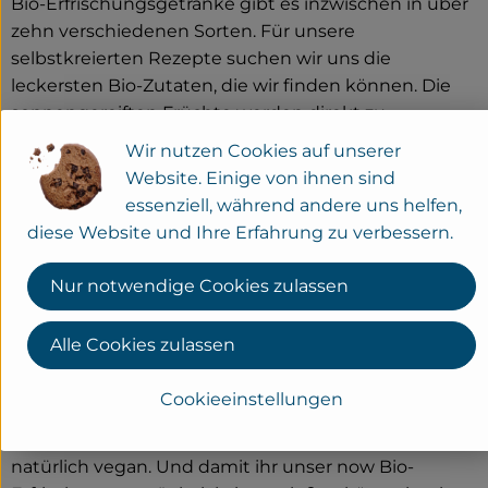
Bio-Erfrischungsgetränke gibt es inzwischen in über
zehn verschiedenen Sorten. Für unsere
selbstkreierten Rezepte suchen wir uns die
leckersten Bio-Zutaten, die wir finden können. Die
sonnengereiften Früchte werden direkt zu
köstlichen Saft gepresst. Dann kommt der Saft zu
Wir nutzen Cookies auf unserer
uns in die Limoküche nach Neumarkt in der
Website. Einige von ihnen sind
Oberpfalz. Den Saft versetzen wir mit Bio-
essenziell, während andere uns helfen,
Mineralwasser aus unserer hauseigenen
diese Website und Ihre Erfahrung zu verbessern.
Mineralwasser-Quelle und geben etwas Kolensäure
hinzu, die wir übrigens auch selbst herstellen. Zum
Nur notwendige Cookies zulassen
Schluss verleihen wir unserem Bio-
Erfrischungsgetränk noch einen Hauch Süße durch
Alle Cookies zulassen
den Bio-Zucker aus deutschen Zuckerrüben.
Abgefüllt in Glas-Mehrwegflaschen kommt das
Cookieeinstellungen
Getränk dann zu euch ins Regal - super lecker, ganz
ohne Zusätze oder Geschmacksverstärker und
natürlich vegan. Und damit ihr unser now Bio-