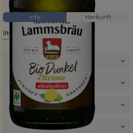
Mehrweg
Service
Info
Herkunft
Neues vom Hof
Info
Produktinformationen
Zutaten
Nährwert-Info
Produktdatenblatt