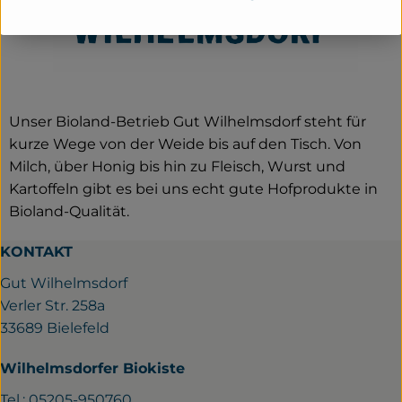
Unser Bioland-Betrieb Gut Wilhelmsdorf steht für
kurze Wege von der Weide bis auf den Tisch. Von
Milch, über Honig bis hin zu Fleisch, Wurst und
Kartoffeln gibt es bei uns echt gute Hofprodukte in
Bioland-Qualität.
KONTAKT
Gut Wilhelmsdorf
Verler Str. 258a
33689 Bielefeld
Wilhelmsdorfer Biokiste
Tel.: 05205-950760