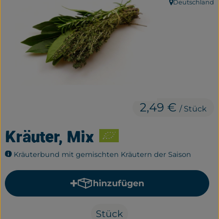
Deutschland
, Herkunft:
Frisches
Bäckerei
Haltbares
Getränke
Großverpackung
2,49 €
/ Stück
Drogerie
Kräuter, Mix
Geplante Kisten
Kräuterbund mit gemischten Kräutern der Saison
So geht's
hinzufügen
Produkt zum Warenkorb hi
Über uns
Stück
Erleben