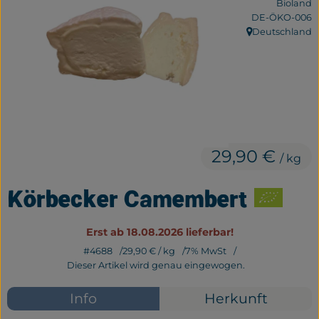
Bioland
Frisches
, Kontrollstelle:
DE-ÖKO-006
Deutschland
, Herkunft:
Bäckerei
Haltbares
Getränke
Großverpackung
29,90 €
/ kg
Drogerie
Körbecker Camembert
Geplante Kisten
Erst ab 18.08.2026 lieferbar!
#4688
29,90 €
/ kg
7% MwSt
So geht's
Dieser Artikel wird genau eingewogen.
Über uns
Info
Herkunft
Erleben