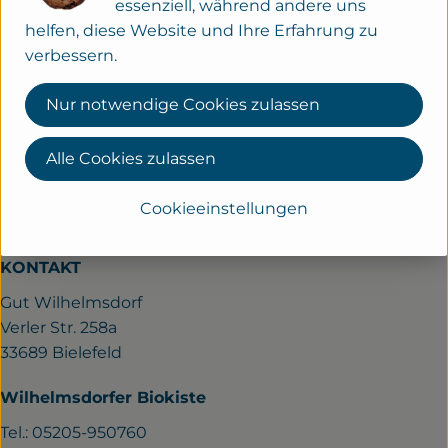
mind. 50 % Fett i.Tr.
essenziell, während andere uns
helfen, diese Website und Ihre Erfahrung zu
verbessern.
Produktinformationen
Nur notwendige Cookies zulassen
Alle Cookies zulassen
Herkunft
Cookieeinstellungen
Deutschland
KONTAKT
Gut Wilhelmsdorf
Verler Str. 258a
33689 Bielefeld
Wilhelmsdorfer Biokiste
Tel.: 05205-950760