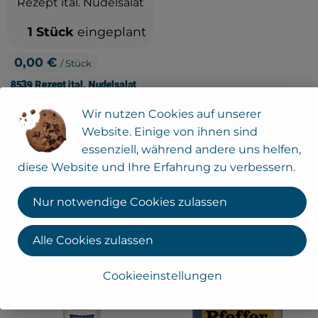
1 Stück
eingeplant
0,00 €
/ Stück
, Preis:
8539 Rezept ital. Nudelsalat
Wir nutzen Cookies auf unserer
Aus deinem Vorrat: (Nicht Teil der Kochbox)
Website. Einige von ihnen sind
essenziell, während andere uns helfen,
Vorrat einzeln in den Warenkorb
diese Website und Ihre Erfahrung zu verbessern.
, Kontrollstelle:
.
, Verband:
, Verban
Nur notwendige Cookies zulassen
, Kontrollstelle:
AT-BIO-301
Alle Cookies zulassen
Cookieeinstellungen