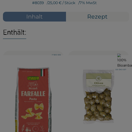
#8039
25,00 €
/ Stück
7% MwSt
Service
Inhalt
Rezept
Neues vom Hof
Enthält:
, Kontrollstelle:
IT-BIO-006
, Verband:
, Verband
, Kontrollstelle:
DE-ÖKO-007