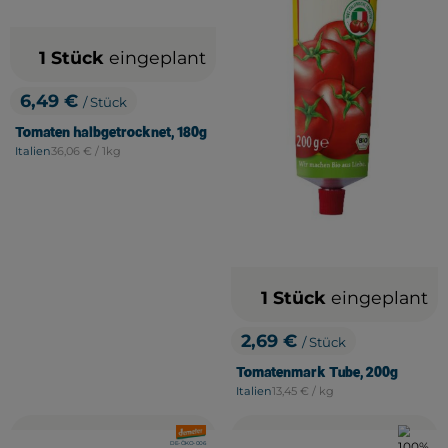
1 Stück
eingeplant
6,49 €
/ Stück
, Preis:
Tomaten halbgetrocknet, 180g
, Referenzpreis:
Italien
36,06 €
/ 1kg
, Herkunft:
1 Stück
eingeplant
2,69 €
/ Stück
, Preis:
Tomatenmark Tube, 200g
, Referenzpreis:
Italien
13,45 €
/ kg
, Herkunft:
, Verband:
, Verban
, Kontrollstelle:
DE-ÖKO-006