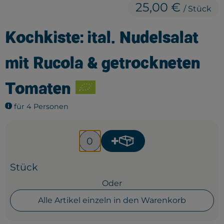
25,00 €
Frisches
/ Stück
Bäckerei
Kochkiste: ital. Nudelsalat
Haltbares
mit Rucola & getrockneten
Getränke
Tomaten
Großverpackung
für 4 Personen
Drogerie
Geplante Kisten
Produkt zum Warenkorb
Anzahl
Stück
So geht's
Oder
Über uns
Alle Artikel einzeln in den Warenkorb
Erleben