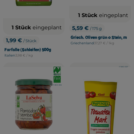
1 Stück
eingeplant
1 Stück
eingeplant
5,59 €
/ 175 g
, Preis:
Griech. Oliven grün o Stein, m
1,99 €
/ Stück
, Referenzpreis:
, Preis:
Griechenland
37,27 €
/ 1kg
, Herkunft:
Farfalle (Schleifen) 500g
, Referenzpreis:
Italien
3,98 €
/ kg
, Herkunft:
, Kontrollstelle:
IT-BIO-007
, Verband:
, Verban
, Kontrollstelle:
IT-BIO-006