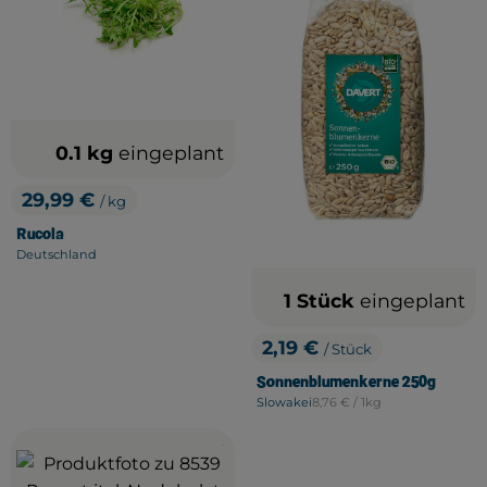
0.1 kg
eingeplant
29,99 €
/ kg
, Preis:
Rucola
Deutschland
, Herkunft:
1 Stück
eingeplant
2,19 €
/ Stück
, Preis:
Sonnenblumenkerne 250g
, Referenzpreis:
Slowakei
8,76 €
/ 1kg
, Herkunft:
, Kontrollstelle:
.