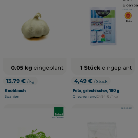
, Kontrollstelle:
GR-BIO-03
, E
Feta
0.05 kg
eingeplant
1 Stück
eingeplant
13,79 €
4,49 €
/ kg
/ Stück
, Preis:
, Preis:
Knoblauch
Feta, griechischer, 180 g
, Referenzpreis:
Spanien
Griechenland
24,94 €
/ 1kg
, Herkunft:
, Herkunft:
, Kontrollstelle:
DE-ÖKO-001
, Verband:
, Verband
, Kontrollstelle:
DE-ÖKO-006