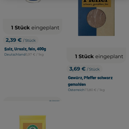
1 Stück
eingeplant
2,39 €
/ Stück
, Preis:
Salz, Ursalz, fein, 400g
, Referenzpreis:
Deutschland
5,97 €
/ 1kg
1 Stück
eingeplant
, Herkunft:
3,69 €
/ Stück
, Preis:
Gewürz, Pfeffer schwarz
gemahlen
, Referenzpreis:
Österreich
73,80 €
/ 1kg
, Herkunft:
, Kontrollstelle:
DE-ÖKO-001
, Verband: