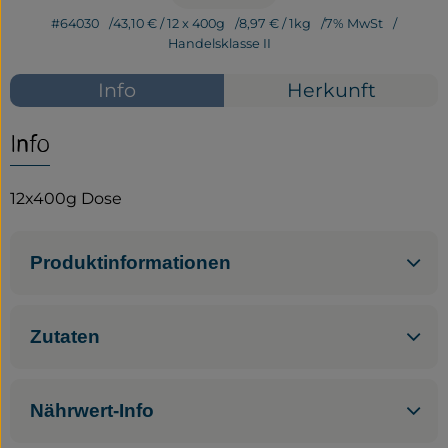
#64030
43,10 €
/ 12 x 400g
8,97 €
/ 1kg
7% MwSt
Service
Handelsklasse II
Neues vom Hof
Info
Herkunft
Info
12x400g Dose
Produktinformationen
Zutaten
Nährwert-Info