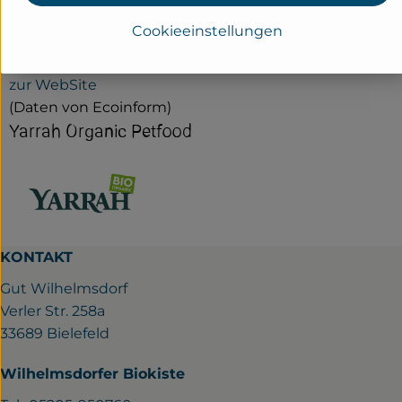
ausschließlich Hühner, Rinder und Puten, die ein besseres
Cookieeinstellungen
Leben hatten. Fleisch aus großen Mastbetrieben oder
Masthühner wirst du bei uns nicht finden.
zur WebSite
(Daten von Ecoinform)
Yarrah Organic Petfood
KONTAKT
Gut Wilhelmsdorf
Verler Str. 258a
33689 Bielefeld
Wilhelmsdorfer Biokiste