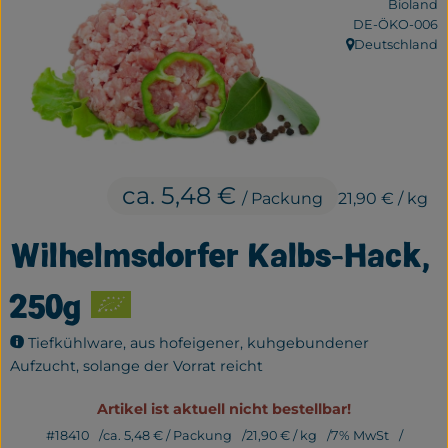
Bioland
Frisches
, Kontrollstelle:
DE-ÖKO-006
Deutschland
, Herkunft:
Bäckerei
Haltbares
Getränke
ca. 5,48 €
Großverpackung
/ Packung
21,90 €
/ kg
Drogerie
Wilhelmsdorfer Kalbs-Hack,
Geplante Kisten
250g
Tiefkühlware, aus hofeigener, kuhgebundener
So geht's
Aufzucht, solange der Vorrat reicht
Über uns
Artikel ist aktuell nicht bestellbar!
#18410
ca. 5,48 €
/ Packung
21,90 €
/ kg
7% MwSt
Erleben