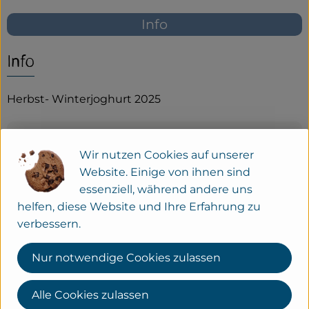
Info
Service
Neues vom Hof
Info
Herbst- Winterjoghurt 2025
Produktinformationen
Wir nutzen Cookies auf unserer
Website. Einige von ihnen sind
essenziell, während andere uns
Zutaten
helfen, diese Website und Ihre Erfahrung zu
verbessern.
KONTAKT
Nur notwendige Cookies zulassen
Gut Wilhelmsdorf
Verler Str. 258a
Alle Cookies zulassen
33689 Bielefeld