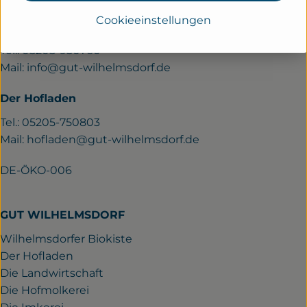
Cookieeinstellungen
Wilhelmsdorfer Biokiste
Tel.: 05205-950760
Mail:
info@gut-wilhelmsdorf.de
Der Hofladen
Tel.: 05205-750803
Mail:
hofladen@gut-wilhelmsdorf.de
DE-ÖKO-006
GUT WILHELMSDORF
Wilhelmsdorfer Biokiste
Der Hofladen
Die Landwirtschaft
Die Hofmolkerei