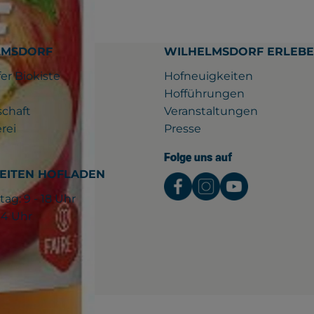
LMSDORF
WILHELMSDORF ERLEB
er Biokiste
Hofneuigkeiten
Hofführungen
schaft
Veranstaltungen
rei
Presse
Folge uns auf
EITEN HOFLADEN
Externer Link zu htt
Externer Link z
Externer L
tag: 9 - 18 Uhr
 14 Uhr