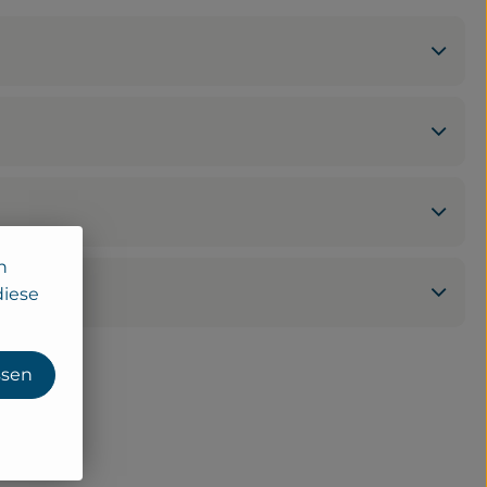
n
diese
ssen