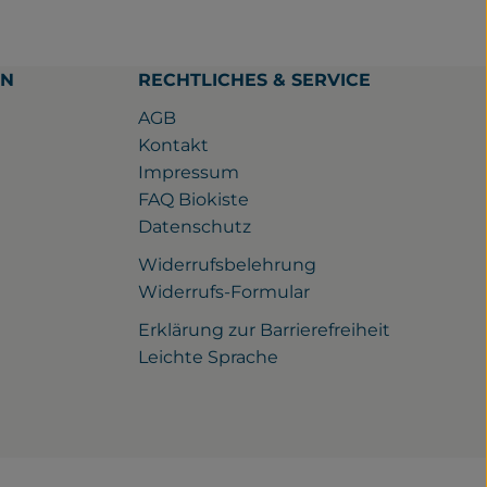
EN
RECHTLICHES & SERVICE
AGB
Kontakt
Impressum
FAQ Biokiste
Datenschutz
Widerrufsbelehrung
ps://www.facebook.com/gutwilhelmsdorf/
u https://www.instagram.com/gutwilhelmsdorf
ink zu https://www.youtube.com/watch?v=rQ_nqJaXE1Y
Widerrufs-Formular
Erklärung zur Barrierefreiheit
Leichte Sprache