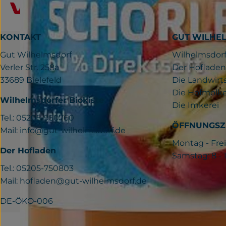
KONTAKT
GUT WILHE
Gut Wilhelmsdorf
Wilhelmsdorf
Verler Str. 258a
Der Hofladen
33689 Bielefeld
Die Landwirt
Die Hofmolke
Wilhelmsdorfer Biokiste
Die Imkerei
Tel.: 05205-950760
ÖFFNUNGSZ
Mail:
info@gut-wilhelmsdorf.de
Montag - Frei
Der Hofladen
Samstag: 8 -
Tel.: 05205-750803
Mail:
hofladen@gut-wilhelmsdorf.de
DE-ÖKO-006