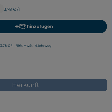
e
3,78 €
/ l
hinzufügen
Produkt zum Warenkorb hinzufügen
3,78 €
/ l
19% MwSt
Mehrweg
Herkunft