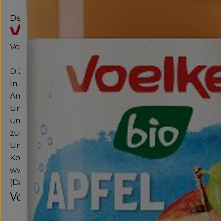
Deutschland
Voelkel GmbH
D 29478 Höhbeck
In unserer familiengeführten Naturkostsafterei im N
Anbaupartner*innen und besonders die Natur – und d
Unser Unternehmen ist nicht im Besitz einiger Weni
und des Naturschutzes verschrieben haben. Ganz in d
zugute. Der Rest fließt zurück ins Unternehmen, zum 
Unternehmen in Europa offiziell gemeinwohlökonomie-
Kontrollnummer DE-NI-007-05193-BCD
www.voelkeljuice.de
(Daten von Ecoinform)
Voelkel