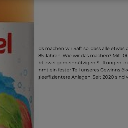
orden Deutschlands machen wir Saft so, dass alle etwas
as seit mehr als 85 Jahren. Wie wir das machen? Mit 10
ger, sondern gehört zwei gemeinnützigen Stiftungen, d
iesem Sinne kommt ein fester Teil unseres Gewinns öko
Beispiel in energieeffizientere Anlagen. Seit 2020 sind
zertifiziert.