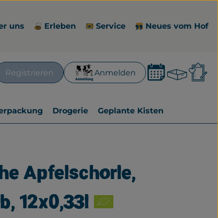
er uns
Erleben
Service
Neues vom Hof
Waren
L
Registrieren
Anmelden
en
erpackung
Drogerie
Geplante Kisten
he Apfelschorle,
zufügen
b, 12x0,33l