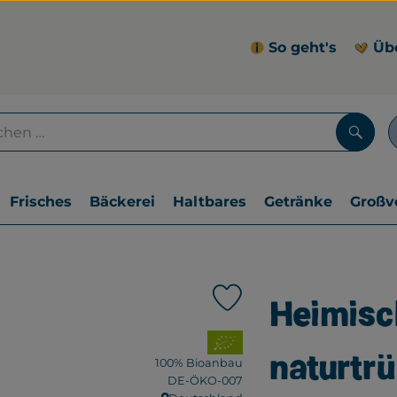
So geht's
Üb
Such
Frisches
Bäckerei
Haltbares
Getränke
Großv
Heimisc
Produkt zu Favouriten hin
, Verband:
naturtrü
100% Bioanbau
, Kontrollstelle:
DE-ÖKO-007