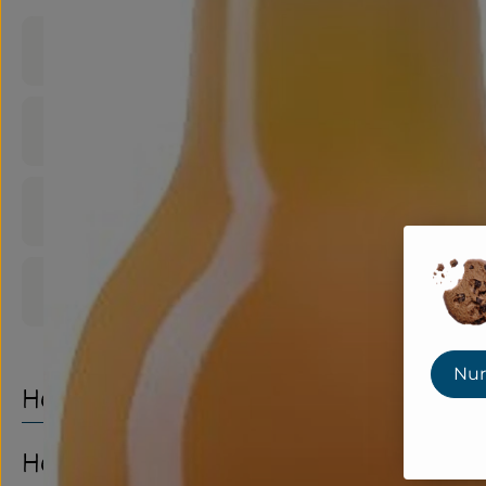
Produktinformationen
Zutaten
Nährwert-Info
Produktdatenblatt
Nur
Herkunft
Hersteller: Voelkel