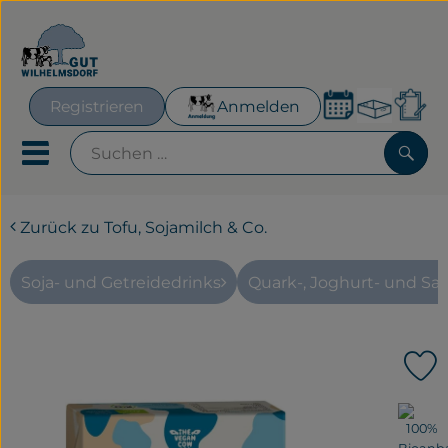
Warenk
Registrieren
Anmelden
Lin
Mobiles Menu öffnen oder
Such
Zurück zu Tofu, Sojamilch & Co.
Geplante Kisten
Frisches für´s Büro
Soja- und Getreidedrinks
Quark-, Joghurt- und Sa
Hofeigenes
P
Neues & Aktionen
, Verband:
Obst & Gemüse