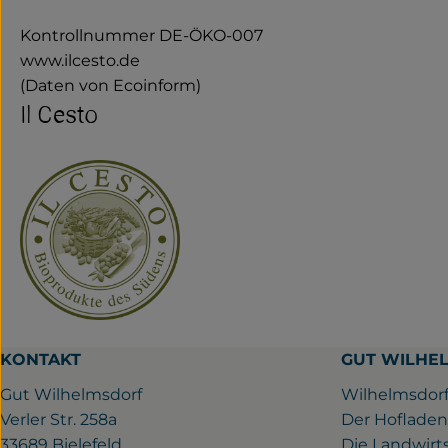
Kontrollnummer DE-ÖKO-007
www.ilcesto.de
(Daten von Ecoinform)
Il Cesto
KONTAKT
GUT WILHE
Gut Wilhelmsdorf
Wilhelmsdorf
Verler Str. 258a
Der Hofladen
33689 Bielefeld
Die Landwirt