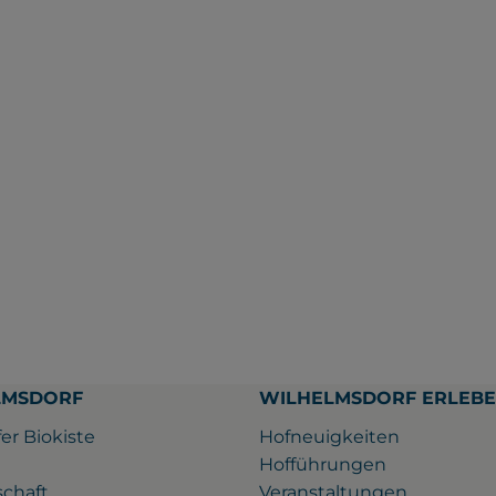
LMSDORF
WILHELMSDORF ERLEB
er Biokiste
Hofneuigkeiten
Hofführungen
schaft
Veranstaltungen