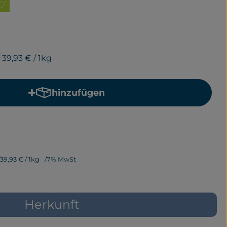
39,93 €
/ 1kg
hinzufügen
Produkt zum Warenkorb hinzufügen
39,93 €
/ 1kg
7% MwSt
Herkunft