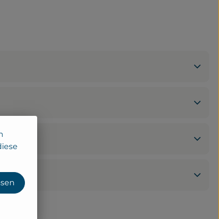
n
diese
ssen