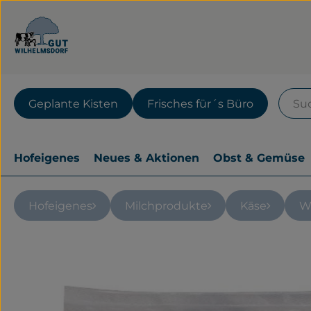
Geplante Kisten
Frisches für´s Büro
Hofeigenes
Neues & Aktionen
Obst & Gemüse
Hofeigenes
Milchprodukte
Käse
Wu