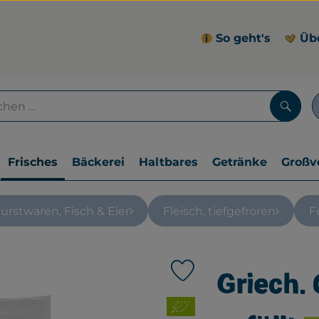
So geht's
Üb
Such
Frisches
Bäckerei
Haltbares
Getränke
Großv
rstwaren, Fisch & Eier
Fleisch, tiefgefroren
F
Griech. 
Produkt zu Favouriten hin
, Verband: