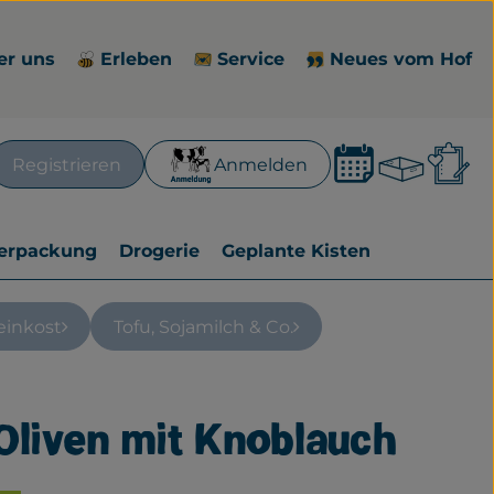
er uns
Erleben
Service
Neues vom Hof
Waren
L
Registrieren
Anmelden
en
erpackung
Drogerie
Geplante Kisten
einkost
Tofu, Sojamilch & Co.
Oliven mit Knoblauch
zufügen