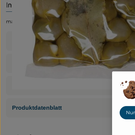
Info
mariniert
Produktinformationen
Zutaten
Nährwert-Info
Produktdatenblatt
Nur